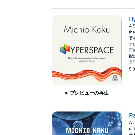
H
A S
th
著
ナ
再生
配信
言
5.0
プレビューの再生
Pa
A 
of
著