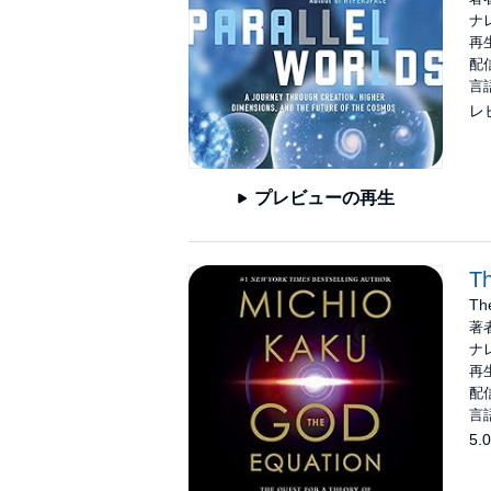
ナ
再生
配信
言
レ
プレビューの再生
T
The
著
ナ
再生
配信
言
5.0