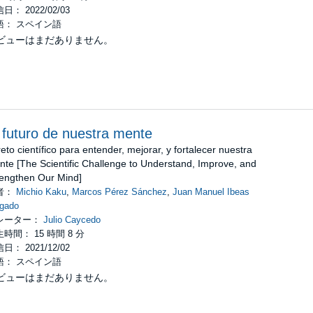
日： 2022/02/03
語： スペイン語
ビューはまだありません。
 futuro de nuestra mente
reto científico para entender, mejorar, y fortalecer nuestra
te [The Scientific Challenge to Understand, Improve, and
rengthen Our Mind]
者：
Michio Kaku
,
Marcos Pérez Sánchez
,
Juan Manuel Ibeas
lgado
レーター：
Julio Caycedo
時間： 15 時間 8 分
日： 2021/12/02
語： スペイン語
ビューはまだありません。