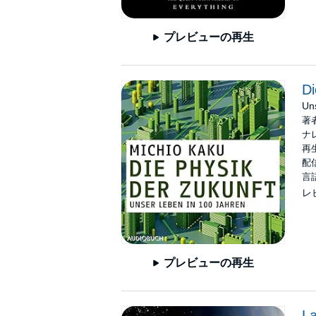
プレビューの再生
Di
Un
著
ナ
再生
配信
言
レ
プレビューの再生
La