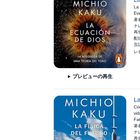
La 
Eve
著
ナ
再生
配信
言
レ
プレビューの再生
La
Cóm
vid
Fat
著
ナ
再生