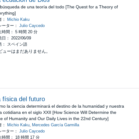
búsqueda de una teoría del todo [The Quest for a Theory of
rything]
者：
Michio Kaku
レーター：
Julio Caycedo
時間： 5 時間 20 分
日： 2022/06/09
語： スペイン語
ビューはまだありません。
 física del futuro
o la ciencia determinará el destino de la humanidad y nuestra
a cotidiana en el siglo XXII [How Science Will Determine the
e of Humanity and Our Daily Lives in the 22nd Century]
者：
Michio Kaku
,
Mercedes García Garmilla
レーター：
Julio Caycedo
時間： 18 時間 17 分