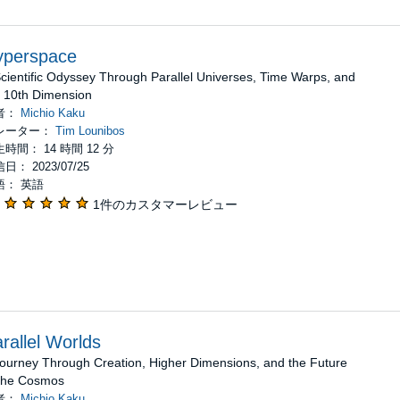
yperspace
cientific Odyssey Through Parallel Universes, Time Warps, and
e 10th Dimension
者：
Michio Kaku
レーター：
Tim Lounibos
時間： 14 時間 12 分
日： 2023/07/25
語： 英語
1件のカスタマーレビュー
rallel Worlds
Journey Through Creation, Higher Dimensions, and the Future
 the Cosmos
者：
Michio Kaku