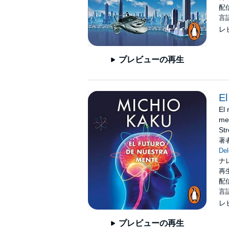
配信
言
レ
プレビューの再生
El
El 
men
St
著
De
ナ
再生
配信
言
レ
プレビューの再生