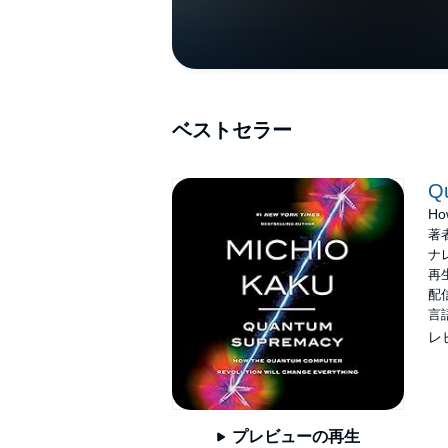
ベストセラー
Q
Ho
著
ナ
再生
配信
言
レ
プレビューの再生