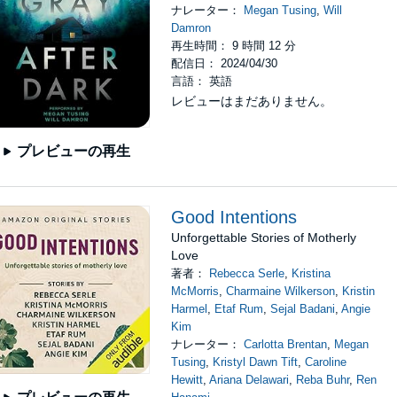
ナレーター：
Megan Tusing
,
Will
Damron
再生時間： 9 時間 12 分
配信日： 2024/04/30
言語： 英語
レビューはまだありません。
プレビューの再生
Good Intentions
Unforgettable Stories of Motherly
Love
著者：
Rebecca Serle
,
Kristina
McMorris
,
Charmaine Wilkerson
,
Kristin
Harmel
,
Etaf Rum
,
Sejal Badani
,
Angie
Kim
ナレーター：
Carlotta Brentan
,
Megan
Tusing
,
Kristyl Dawn Tift
,
Caroline
Hewitt
,
Ariana Delawari
,
Reba Buhr
,
Ren