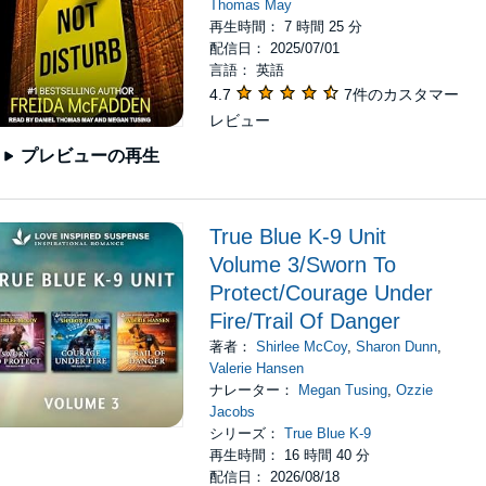
Thomas May
再生時間： 7 時間 25 分
配信日： 2025/07/01
言語： 英語
4.7
7件のカスタマー
レビュー
プレビューの再生
True Blue K-9 Unit
Volume 3/Sworn To
Protect/Courage Under
Fire/Trail Of Danger
著者：
Shirlee McCoy
,
Sharon Dunn
,
Valerie Hansen
ナレーター：
Megan Tusing
,
Ozzie
Jacobs
シリーズ：
True Blue K-9
再生時間： 16 時間 40 分
配信日： 2026/08/18