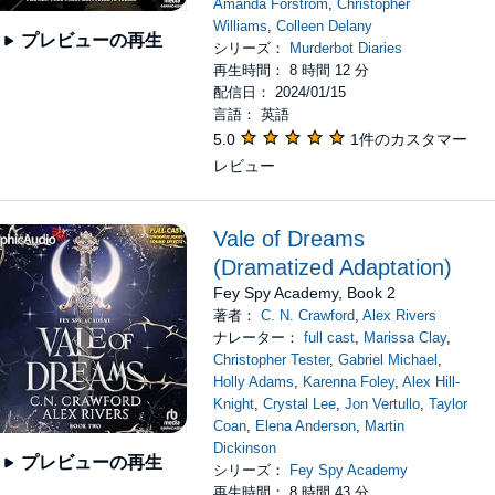
Amanda Forstrom
,
Christopher
Williams
,
Colleen Delany
プレビューの再生
シリーズ：
Murderbot Diaries
再生時間： 8 時間 12 分
配信日： 2024/01/15
言語： 英語
5.0
1件のカスタマー
レビュー
Vale of Dreams
(Dramatized Adaptation)
Fey Spy Academy, Book 2
著者：
C. N. Crawford
,
Alex Rivers
ナレーター：
full cast
,
Marissa Clay
,
Christopher Tester
,
Gabriel Michael
,
Holly Adams
,
Karenna Foley
,
Alex Hill-
Knight
,
Crystal Lee
,
Jon Vertullo
,
Taylor
Coan
,
Elena Anderson
,
Martin
Dickinson
プレビューの再生
シリーズ：
Fey Spy Academy
再生時間： 8 時間 43 分