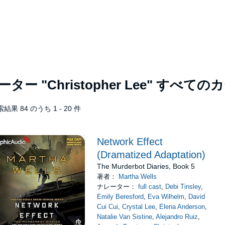
レーター
"Christopher Lee"
すべてのカ
結果 84 のうち 1 - 20 件
Network Effect
(Dramatized Adaptation)
The Murderbot Diaries, Book 5
著者：
Martha Wells
ナレーター：
full cast
,
Debi Tinsley
,
Emily Beresford
,
Eva Wilhelm
,
David
Cui Cui
,
Crystal Lee
,
Elena Anderson
,
Natalie Van Sistine
,
Alejandro Ruiz
,