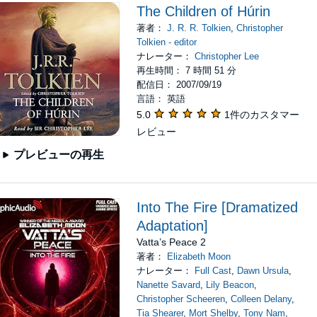
The Children of Húrin
著者：
J. R. R. Tolkien
,
Christopher
Tolkien - editor
ナレーター：
Christopher Lee
再生時間： 7 時間 51 分
配信日： 2007/09/19
言語： 英語
5.0
1件のカスタマー
レビュー
プレビューの再生
Into The Fire [Dramatized
Adaptation]
Vatta’s Peace 2
著者：
Elizabeth Moon
ナレーター：
Full Cast
,
Dawn Ursula
,
Nanette Savard
,
Lily Beacon
,
Christopher Scheeren
,
Colleen Delany
,
Tia Shearer
,
Mort Shelby
,
Tony Nam
,