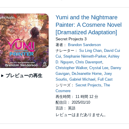
Yumi and the Nightmare
Painter: A Cosmere Novel
[Dramatized Adaptation]
Secret Projects 3
著者：
Brandon Sanderson
ナレーター：
Su Ling Chan
,
David Cui
Cui
,
Stephanie Németh-Parker
,
Ashley
D. Nguyen
,
Chris Davenport
,
Christopher Walker
,
Crystal Lee
,
Danny
Gavigan
,
DeJeanette Horne
,
Joey
プレビューの再生
Sourlis
,
Gabriel Michael
,
Full Cast
シリーズ：
Secret Projects
,
The
Cosmere
再生時間： 11 時間 12 分
配信日： 2025/01/10
言語： 英語
レビューはまだありません。