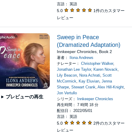
言語： 英語
5.0
1件のカスタマー
レビュー
Sweep in Peace
(Dramatized Adaptation)
Innkeeper Chronicles, Book 2
著者：
Ilona Andrews
ナレーター：
Christopher Walker
,
Jonathan Lee Taylor
,
Karen Novack
,
Lily Beacon
,
Nora Achrati
,
Scott
McCormick
,
Kay Eluvian
,
Jenna
Sharpe
,
Stewart Crank
,
Alex Hill-Knight
,
Jon Vertullo
プレビューの再生
シリーズ：
Innkeeper Chronicles
再生時間： 7 時間 18 分
配信日： 2022/05/01
言語： 英語
5.0
2件のカスタマー
レビュー