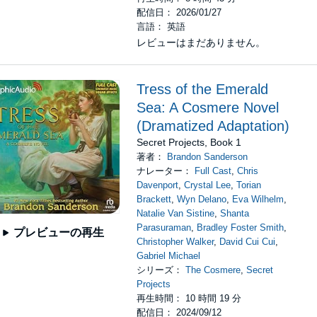
配信日： 2026/01/27
言語： 英語
レビューはまだありません。
Tress of the Emerald
Sea: A Cosmere Novel
(Dramatized Adaptation)
Secret Projects, Book 1
著者：
Brandon Sanderson
ナレーター：
Full Cast
,
Chris
Davenport
,
Crystal Lee
,
Torian
Brackett
,
Wyn Delano
,
Eva Wilhelm
,
Natalie Van Sistine
,
Shanta
Parasuraman
,
Bradley Foster Smith
,
プレビューの再生
Christopher Walker
,
David Cui Cui
,
Gabriel Michael
シリーズ：
The Cosmere
,
Secret
Projects
再生時間： 10 時間 19 分
配信日： 2024/09/12