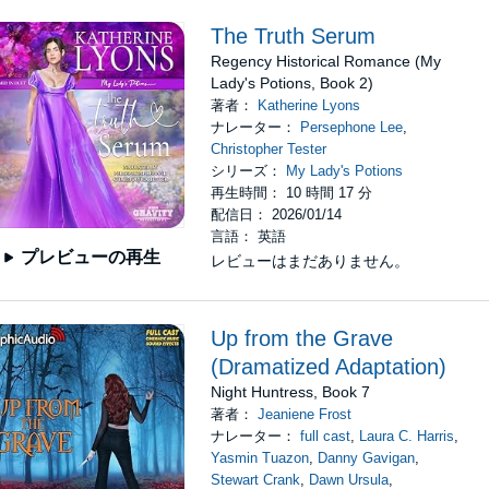
The Truth Serum
Regency Historical Romance (My
Lady's Potions, Book 2)
著者：
Katherine Lyons
ナレーター：
Persephone Lee
,
Christopher Tester
シリーズ：
My Lady's Potions
再生時間： 10 時間 17 分
配信日： 2026/01/14
言語： 英語
プレビューの再生
レビューはまだありません。
Up from the Grave
(Dramatized Adaptation)
Night Huntress, Book 7
著者：
Jeaniene Frost
ナレーター：
full cast
,
Laura C. Harris
,
Yasmin Tuazon
,
Danny Gavigan
,
Stewart Crank
,
Dawn Ursula
,