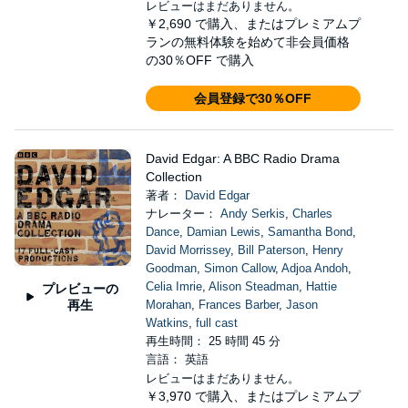
レビューはまだありません。
￥2,690
で購入、またはプレミアムプ
ランの無料体験を始めて非会員価格
の30％OFF で購入
会員登録で30％OFF
David Edgar: A BBC Radio Drama
Collection
著者：
David Edgar
ナレーター：
Andy Serkis
,
Charles
Dance
,
Damian Lewis
,
Samantha Bond
,
David Morrissey
,
Bill Paterson
,
Henry
Goodman
,
Simon Callow
,
Adjoa Andoh
,
Celia Imrie
,
Alison Steadman
,
Hattie
プレビューの
再生
Morahan
,
Frances Barber
,
Jason
Watkins
,
full cast
再生時間： 25 時間 45 分
言語： 英語
レビューはまだありません。
￥3,970
で購入、またはプレミアムプ