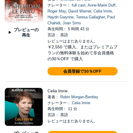
ナレーター：
full cast
,
Anne-Marie Duff
,
Roger May
,
David Warner
,
Celia Imrie
,
Haydn Gwynne
,
Teresa Gallagher
,
Paul
Chahidi
,
Joan Sims
再生時間： 5 時間 43 分
プレビューの
再生
言語： 英語
レビューはまだありません。
￥2,550
で購入、またはプレミアムプ
ランの無料体験を始めて非会員価格
の30％OFF で購入
会員登録で30％OFF
Celia Imrie
著者：
Robin Morgan-Bentley
ナレーター：
Celia Imrie
再生時間： 11 分
言語： 英語
レビューはまだありません。