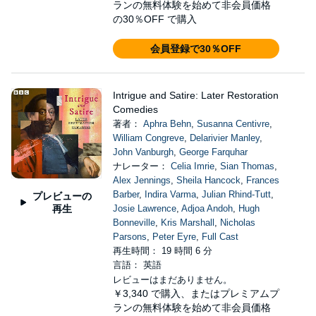
ランの無料体験を始めて非会員価格
の30％OFF で購入
会員登録で30％OFF
Intrigue and Satire: Later Restoration
Comedies
著者：
Aphra Behn
,
Susanna Centivre
,
William Congreve
,
Delarivier Manley
,
John Vanburgh
,
George Farquhar
ナレーター：
Celia Imrie
,
Sian Thomas
,
Alex Jennings
,
Sheila Hancock
,
Frances
Barber
,
Indira Varma
,
Julian Rhind-Tutt
,
プレビューの
再生
Josie Lawrence
,
Adjoa Andoh
,
Hugh
Bonneville
,
Kris Marshall
,
Nicholas
Parsons
,
Peter Eyre
,
Full Cast
再生時間： 19 時間 6 分
言語： 英語
レビューはまだありません。
￥3,340
で購入、またはプレミアムプ
ランの無料体験を始めて非会員価格