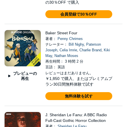
の30％OFF で購入
会員登録で30％OFF
Baker Street Four
著者：
Penny Chrimes
ナレーター：
Bill Nighy
,
Paterson
Joseph
,
Celia Imrie
,
Charlie Brand
,
Kiki
May
,
Nathan Moses
再生時間： 3 時間 2 分
言語： 英語
レビューはまだありません。
プレビューの
再生
￥1,850
で購入、またはプレミアムプ
ラン30日間無料体験で試す
無料体験を試す
J. Sheridan Le Fanu: A BBC Radio
Full-Cast Gothic Horror Collection
著者：
Sheridan Le Fanu