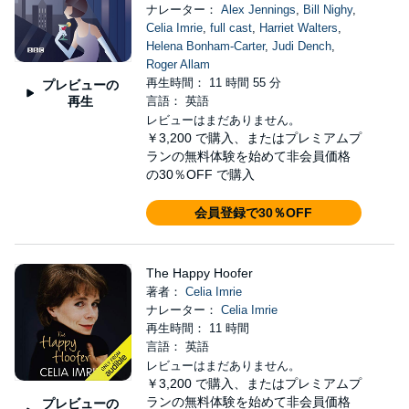
ナレーター：
Alex Jennings
,
Bill Nighy
,
Celia Imrie
,
full cast
,
Harriet Walters
,
Helena Bonham-Carter
,
Judi Dench
,
Roger Allam
再生時間： 11 時間 55 分
プレビューの
再生
言語： 英語
レビューはまだありません。
￥3,200
で購入、またはプレミアムプ
ランの無料体験を始めて非会員価格
の30％OFF で購入
会員登録で30％OFF
The Happy Hoofer
著者：
Celia Imrie
ナレーター：
Celia Imrie
再生時間： 11 時間
言語： 英語
レビューはまだありません。
￥3,200
で購入、またはプレミアムプ
ランの無料体験を始めて非会員価格
プレビューの