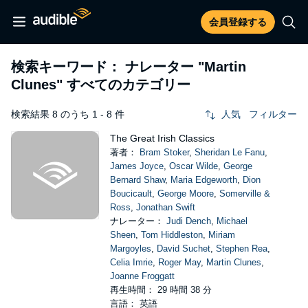
会員登録する
検索キーワード： ナレーター
"Martin
Clunes"
すべてのカテゴリー
検索結果 8 のうち 1 - 8 件
人気
フィルター
The Great Irish Classics
著者：
Bram Stoker
,
Sheridan Le Fanu
,
James Joyce
,
Oscar Wilde
,
George
Bernard Shaw
,
Maria Edgeworth
,
Dion
Boucicault
,
George Moore
,
Somerville &
Ross
,
Jonathan Swift
ナレーター：
Judi Dench
,
Michael
Sheen
,
Tom Hiddleston
,
Miriam
Margoyles
,
David Suchet
,
Stephen Rea
,
Celia Imrie
,
Roger May
,
Martin Clunes
,
Joanne Froggatt
再生時間： 29 時間 38 分
言語： 英語