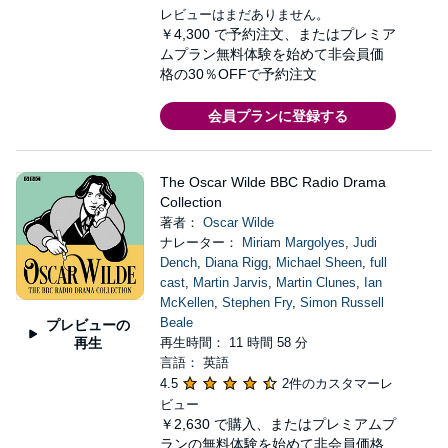
レビューはまだありません。
￥4,300
で予約注文、またはプレミア
ムプラン無料体験を始めて非会員価
格の30％OFFで予約注文
会員プランに登録する
The Oscar Wilde BBC Radio Drama
Collection
著者：
Oscar Wilde
ナレーター：
Miriam Margolyes
,
Judi
Dench
,
Diana Rigg
,
Michael Sheen
,
full
cast
,
Martin Jarvis
,
Martin Clunes
,
Ian
McKellen
,
Stephen Fry
,
Simon Russell
Beale
プレビューの
再生
再生時間： 11 時間 58 分
言語： 英語
4.5
2件のカスタマーレ
ビュー
￥2,630
で購入、またはプレミアムプ
ランの無料体験を始めて非会員価格