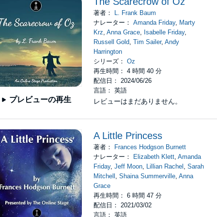
The Scarecrow of Oz
著者：
L. Frank Baum
ナレーター：
Amanda Friday
,
Marty
Krz
,
Anna Grace
,
Isabelle Friday
,
Russell Gold
,
Tim Sailer
,
Andy
Harrington
シリーズ：
Oz
再生時間： 4 時間 40 分
配信日： 2024/06/26
言語： 英語
プレビューの再生
レビューはまだありません。
A Little Princess
著者：
Frances Hodgson Burnett
ナレーター：
Elizabeth Klett
,
Amanda
Friday
,
Jeff Moon
,
Lillian Rachel
,
Sarah
Mitchell
,
Shaina Summerville
,
Anna
Grace
再生時間： 6 時間 47 分
配信日： 2021/03/02
言語： 英語