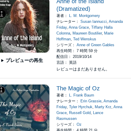
Anne of the Island
(Dramatized)
著者：
L. M. Montgomery
ナレーター：
Susan Iannucci
,
Amanda
Friday
,
Anna Grace
,
Tiffany Halla
Colonna
,
Maureen Boutilier
,
Marie
Hoffman
,
Ted Wenskus
シリーズ：
Anne of Green Gables
再生時間： 7 時間 59 分
配信日： 2019/10/14
プレビューの再生
言語： 英語
レビューはまだありません。
The Magic of Oz
著者：
L. Frank Baum
ナレーター：
Erin Grassie
,
Amanda
Friday
,
Tyler Hyrchuk
,
Marty Krz
,
Anna
Grace
,
Russell Gold
,
Lance
Rasmussen
シリーズ：
Oz
再生時間： 4 時間 21 分