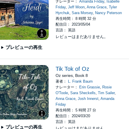
ナレーター：
Amanda Friday
,
Isabelle
Friday
,
Jeff Moon
,
Anna Grace
,
Tyler
Hyrchuk
,
Sara Morsey
,
Nancy Peterson
再生時間： 8 時間 32 分
配信日： 2023/05/04
言語： 英語
レビューはまだありません。
プレビューの再生
Tik Tok of Oz
Oz series, Book 8
著者：
L. Frank Baum
ナレーター：
Erin Grassie
,
Rosie
O'Toole
,
Sara Sheckells
,
Tim Sailer
,
Anna Grace
,
Josh Innerst
,
Amanda
Friday
再生時間： 5 時間 27 分
配信日： 2024/03/20
言語： 英語
プレビューの再生
レビューはまだありません。