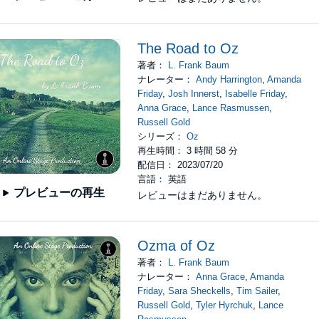
The Road to Oz
著者：
L. Frank Baum
ナレーター：
Andy Harrington
,
Amanda
Friday
,
Josh Innerst
,
Isabelle Friday
,
Anna Grace
,
Lance Rasmussen
,
Russell Gold
シリーズ：
Oz
再生時間： 3 時間 58 分
配信日： 2023/07/20
言語： 英語
プレビューの再生
レビューはまだありません。
Ozma of Oz
著者：
L. Frank Baum
ナレーター：
Anna Grace
,
Amanda
Friday
,
Sara Sheckells
,
Tim Sailer
,
Russell Gold
,
Tyler Hyrchuk
,
Lance