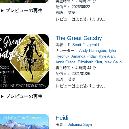
再生時間： 2 時間 35 分
配信日： 2026/06/22
プレビューの再生
言語： 英語
レビューはまだありません。
The Great Gatsby
著者：
F. Scott Fitzgerald
ナレーター：
Andy Harrington
,
Tyler
Hyrchuk
,
Amanda Friday
,
Kyle Alan
,
Anna Grace
,
Elizabeth Klett
,
Max Gallo
再生時間： 4 時間 44 分
配信日： 2021/01/26
言語： 英語
レビューはまだありません。
プレビューの再生
Heidi
著者：
Johanna Spyri