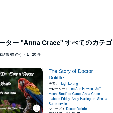
レーター
"Anna Grace"
すべてのカテゴ
結果 69 のうち 1 - 20 件
The Story of Doctor
Dolittle
著者：
Hugh Lofting
ナレーター：
Lee Ann Howlett
,
Jeff
Moon
,
Bradford Camp
,
Anna Grace
,
Isabelle Friday
,
Andy Harrington
,
Shaina
Summerville
シリーズ：
Doctor Dolittle