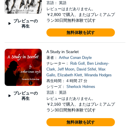
言語： 英語
レビューはまだありません。
￥2,800
で購入、またはプレミアムプ
ラン30日間無料体験で試す
プレビューの
再生
無料体験を試す
A Study in Scarlet
著者：
Arthur Conan Doyle
ナレーター：
Rob Goll
,
Ben Lindsey-
Clark
,
Jeff Moon
,
David Stifel
,
Max
Gallo
,
Elizabeth Klett
,
Miranda Hodges
再生時間： 4 時間 27 分
シリーズ：
Sherlock Holmes
言語： 英語
プレビューの
再生
レビューはまだありません。
￥2,160
で購入、またはプレミアムプ
ラン30日間無料体験で試す
無料体験を試す