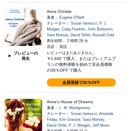
Anna Christie
著者：
Eugene O'Neill
ナレーター：
Susan Iannucci
,
P. J.
Morgan
,
Craig Franklin
,
John Burlinson
,
Sara Morsey
,
David Stifel
,
Russell Gold
再生時間： 2 時間 29 分
言語： 英語
レビューはまだありません。
プレビューの
再生
￥1,440
で購入、またはプレミアムプ
ランの無料体験を始めて非会員価格
の30％OFF で購入
会員登録で30％OFF
Anne's House of Dreams
著者：
L. M. Montgomery
ナレーター：
Susan Iannucci
,
Amanda
Friday
,
Erin Grassie
,
Sara Morsey
,
David Stifel
,
P. J. Morgan
,
Jeff Moon