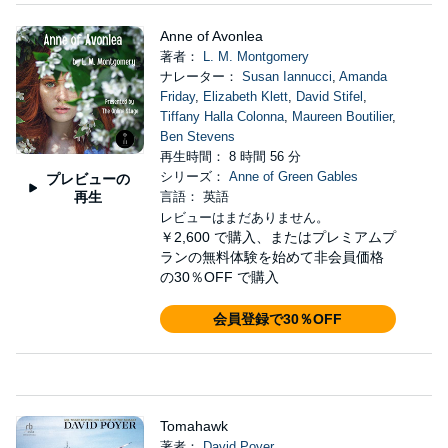
Anne of Avonlea
著者：
L. M. Montgomery
ナレーター：
Susan Iannucci
,
Amanda
Friday
,
Elizabeth Klett
,
David Stifel
,
Tiffany Halla Colonna
,
Maureen Boutilier
,
Ben Stevens
再生時間： 8 時間 56 分
シリーズ：
Anne of Green Gables
プレビューの
再生
言語： 英語
レビューはまだありません。
￥2,600
で購入、またはプレミアムプ
ランの無料体験を始めて非会員価格
の30％OFF で購入
会員登録で30％OFF
Tomahawk
著者：
David Poyer