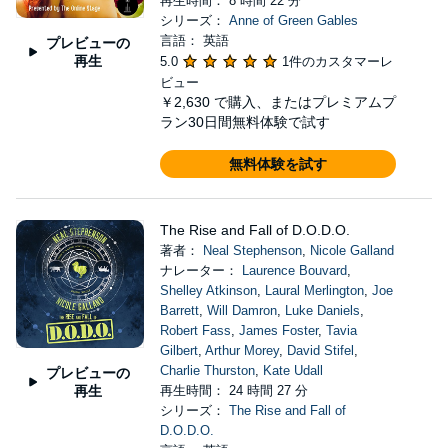
再生時間： 8 時間 22 分
シリーズ：
Anne of Green Gables
言語： 英語
プレビューの
再生
5.0
1件のカスタマーレ
ビュー
￥2,630
で購入、またはプレミアムプ
ラン30日間無料体験で試す
無料体験を試す
The Rise and Fall of D.O.D.O.
著者：
Neal Stephenson
,
Nicole Galland
ナレーター：
Laurence Bouvard
,
Shelley Atkinson
,
Laural Merlington
,
Joe
Barrett
,
Will Damron
,
Luke Daniels
,
Robert Fass
,
James Foster
,
Tavia
Gilbert
,
Arthur Morey
,
David Stifel
,
Charlie Thurston
,
Kate Udall
プレビューの
再生
再生時間： 24 時間 27 分
シリーズ：
The Rise and Fall of
D.O.D.O.