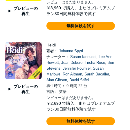
レビューはまだありません。
￥3,960
で購入、またはプレミアムプ
プレビューの
再生
ラン30日間無料体験で試す
無料体験を試す
Heidi
著者：
Johanna Spyri
ナレーター：
Susan Iannucci
,
Lee Ann
Howlett
,
Joan Dukore
,
Trisha Rose
,
Ben
Stevens
,
Jennifer Fournier
,
Susan
Marlowe
,
Ron Altman
,
Sarah Bacaller
,
Alan Gibson
,
David Stifel
再生時間： 9 時間 22 分
プレビューの
再生
言語： 英語
レビューはまだありません。
￥2,690
で購入、またはプレミアムプ
ラン30日間無料体験で試す
無料体験を試す