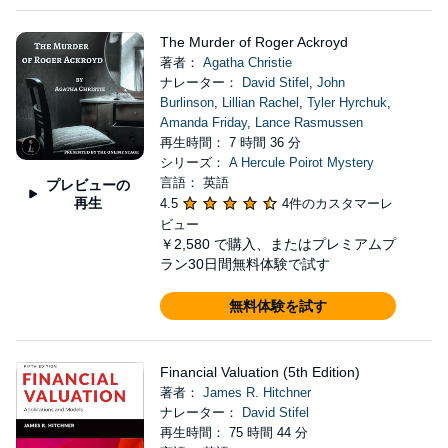
The Murder of Roger Ackroyd
著者：
Agatha Christie
ナレーター：
David Stifel
,
John
Burlinson
,
Lillian Rachel
,
Tyler Hyrchuk
,
Amanda Friday
,
Lance Rasmussen
再生時間： 7 時間 36 分
シリーズ：
A Hercule Poirot Mystery
言語： 英語
プレビューの
再生
4.5
4件のカスタマーレ
ビュー
￥2,580
で購入、またはプレミアムプ
ラン30日間無料体験で試す
無料体験を試す
Financial Valuation (5th Edition)
著者：
James R. Hitchner
ナレーター：
David Stifel
再生時間： 75 時間 44 分