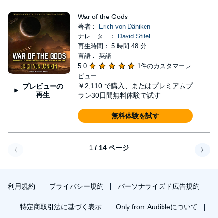
War of the Gods
著者：
Erich von Däniken
ナレーター：
David Stifel
再生時間： 5 時間 48 分
言語： 英語
5.0
1件のカスタマーレ
ビュー
￥2,110
で購入、またはプレミアムプ
プレビューの
再生
ラン30日間無料体験で試す
無料体験を試す
1 / 14 ページ
戻る
次へ
利用規約
プライバシー規約
パーソナライズド広告規約
特定商取引法に基づく表示
Only from Audibleについて