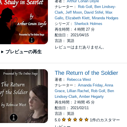
著者：
Arthur Conan Doyle
ナレーター：
Rob Goll
,
Ben Lindsey-
Clark
,
Jeff Moon
,
David Stifel
,
Max
Gallo
,
Elizabeth Klett
,
Miranda Hodges
シリーズ：
Sherlock Holmes
再生時間： 4 時間 27 分
配信日： 2021/04/15
言語： 英語
レビューはまだありません。
プレビューの再生
The Return of the Soldier
著者：
Rebecca West
ナレーター：
Amanda Friday
,
Anna
Grace
,
Lillian Rachel
,
Rob Goll
,
Ben
Lindsey-Clark
,
Amber Hegarty
再生時間： 2 時間 45 分
配信日： 2021/02/11
言語： 英語
5.0
1件のカスタマー
レビュー