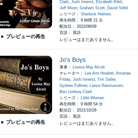
Clark
,
Josh Innerst
,
Elizabeth Klett
,
Jeff Moon
,
Graham Scott
,
David Stifel
シリーズ：
Sherlock Holmes
再生時間： 9 時間 21 分
配信日： 2022/08/09
言語： 英語
プレビューの再生
レビューはまだありません。
Jo's Boys
著者：
Louisa May Alcott
ナレーター：
Lee Ann Howlett
,
Amanda
Friday
,
Josh Innerst
,
Tim Sailer
,
Sydnee Fullmer
,
Lance Rasmussen
,
Ben Lindsey-Clark
シリーズ：
Little Women
再生時間： 9 時間 54 分
配信日： 2021/10/28
言語： 英語
プレビューの再生
レビューはまだありません。