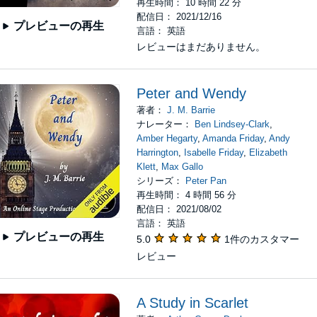
再生時間： 10 時間 22 分
配信日： 2021/12/16
プレビューの再生
言語： 英語
レビューはまだありません。
Peter and Wendy
著者：
J. M. Barrie
ナレーター：
Ben Lindsey-Clark
,
Amber Hegarty
,
Amanda Friday
,
Andy
Harrington
,
Isabelle Friday
,
Elizabeth
Klett
,
Max Gallo
シリーズ：
Peter Pan
再生時間： 4 時間 56 分
配信日： 2021/08/02
言語： 英語
プレビューの再生
5.0
1件のカスタマー
レビュー
A Study in Scarlet