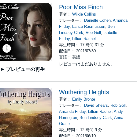
Poor Miss Finch
著者：
Wilkie Collins
ナレーター：
Danielle Cohen
,
Amanda
Friday
,
Lance Rasmussen
,
Ben
Lindsey-Clark
,
Rob Goll
,
Isabelle
Friday
,
Lillian Rachel
再生時間： 17 時間 31 分
配信日： 2021/07/30
言語： 英語
レビューはまだありません。
プレビューの再生
Wuthering Heights
著者：
Emily Brontë
ナレーター：
David Shears
,
Rob Goll
,
Amanda Friday
,
Lillian Rachel
,
Andy
Harrington
,
Ben Lindsey-Clark
,
Anna
Grace
再生時間： 12 時間 9 分
配信日： 2021/06/10