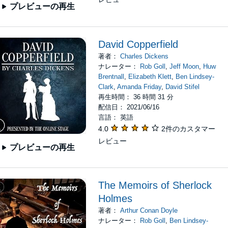
プレビューの再生
David Copperfield
著者：
Charles Dickens
ナレーター：
Rob Goll
,
Jeff Moon
,
Huw
Brentnall
,
Elizabeth Klett
,
Ben Lindsey-
Clark
,
Amanda Friday
,
David Stifel
再生時間： 36 時間 31 分
配信日： 2021/06/16
言語： 英語
4.0
2件のカスタマー
レビュー
プレビューの再生
The Memoirs of Sherlock
Holmes
著者：
Arthur Conan Doyle
ナレーター：
Rob Goll
,
Ben Lindsey-