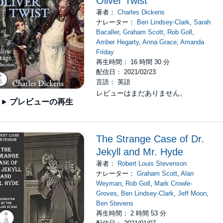
Oliver Twist
著者：
Charles Dickens
ナレーター：
Ben Lindsey-Clark
,
Sarah
Bacaller
,
Graham Scott
,
Rob Goll
,
Amber Hegarty
,
Anna Grace
,
Amanda
Friday
再生時間： 16 時間 30 分
配信日： 2021/02/23
言語： 英語
レビューはまだありません。
プレビューの再生
The Strange Case of Dr.
Jekyll and Mr. Hyde
著者：
Robert Louis Stevenson
ナレーター：
Graham Scott
,
Alan
Weyman
,
Rob Goll
,
Mark Crowle-
Groves
,
Ben Lindsey-Clark
,
Jeff Moon
,
Ben Stevens
再生時間： 2 時間 53 分