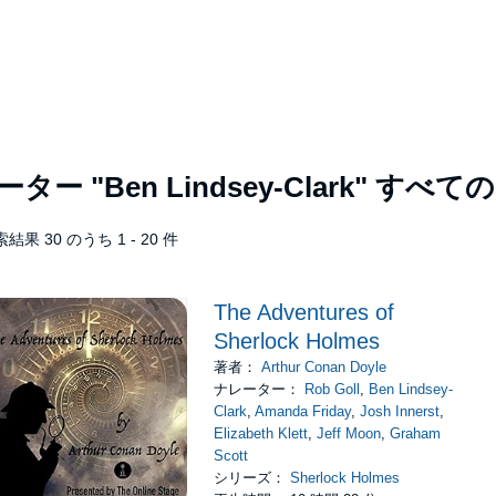
レーター
"Ben Lindsey-Clark"
すべての
結果 30 のうち 1 - 20 件
The Adventures of
Sherlock Holmes
著者：
Arthur Conan Doyle
ナレーター：
Rob Goll
,
Ben Lindsey-
Clark
,
Amanda Friday
,
Josh Innerst
,
Elizabeth Klett
,
Jeff Moon
,
Graham
Scott
シリーズ：
Sherlock Holmes