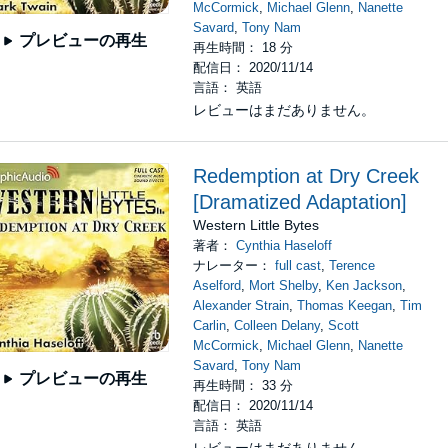
McCormick
,
Michael Glenn
,
Nanette
Savard
,
Tony Nam
プレビューの再生
再生時間： 18 分
配信日： 2020/11/14
言語： 英語
レビューはまだありません。
Redemption at Dry Creek
[Dramatized Adaptation]
Western Little Bytes
著者：
Cynthia Haseloff
ナレーター：
full cast
,
Terence
Aselford
,
Mort Shelby
,
Ken Jackson
,
Alexander Strain
,
Thomas Keegan
,
Tim
Carlin
,
Colleen Delany
,
Scott
McCormick
,
Michael Glenn
,
Nanette
Savard
,
Tony Nam
プレビューの再生
再生時間： 33 分
配信日： 2020/11/14
言語： 英語