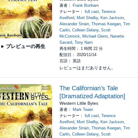
著者：
Frank Bonham
ナレーター：
full cast
,
Terence
Aselford
,
Mort Shelby
,
Ken Jackson
,
Alexander Strain
,
Thomas Keegan
,
Tim
Carlin
,
Colleen Delany
,
Scott
McCormick
,
Michael Glenn
,
Nanette
Savard
,
Tony Nam
プレビューの再生
再生時間： 1 時間 22 分
配信日： 2020/11/14
言語： 英語
レビューはまだありません。
The Californian's Tale
[Dramatized Adaptation]
Western Little Bytes
著者：
Mark Twain
ナレーター：
full cast
,
Terence
Aselford
,
Mort Shelby
,
Ken Jackson
,
Alexander Strain
,
Thomas Keegan
,
Tim
Carlin
,
Colleen Delany
,
Scott