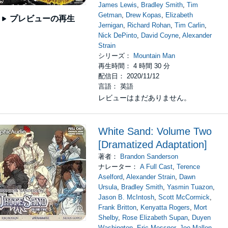
James Lewis
,
Bradley Smith
,
Tim
Getman
,
Drew Kopas
,
Elizabeth
プレビューの再生
Jernigan
,
Richard Rohan
,
Tim Carlin
,
Nick DePinto
,
David Coyne
,
Alexander
Strain
シリーズ：
Mountain Man
再生時間： 4 時間 30 分
配信日： 2020/11/12
言語： 英語
レビューはまだありません。
White Sand: Volume Two
[Dramatized Adaptation]
著者：
Brandon Sanderson
ナレーター：
A Full Cast
,
Terence
Aselford
,
Alexander Strain
,
Dawn
Ursula
,
Bradley Smith
,
Yasmin Tuazon
,
Jason B. McIntosh
,
Scott McCormick
,
Frank Britton
,
Kenyatta Rogers
,
Mort
Shelby
,
Rose Elizabeth Supan
,
Duyen
Washington
,
Eric Messner
,
Joe Mallon