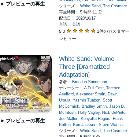
プレビューの再生
シリーズ：
White Sand
,
The Cosmere
再生時間： 5 時間 11 分
配信日： 2020/10/17
言語： 英語
5.0
1件のカスタマー
レビュー
White Sand: Volume
Three [Dramatized
Adaptation]
著者：
Brandon Sanderson
ナレーター：
A Full Cast
,
Terence
Aselford
,
Alexander Strain
,
Dawn
Ursula
,
Yasmin Tuazon
,
Scott
McCormick
,
Bradley Smith
,
Jason B.
McIntosh
,
Holly Vagley
,
Nick DePinto
,
Joe Mallon
,
Kenyatta Rogers
,
Frank
プレビューの再生
Britton
,
Ken Jackson
,
Steve Wannall
シリーズ：
White Sand
,
The Cosmere
再生時間： 5 時間 5 分