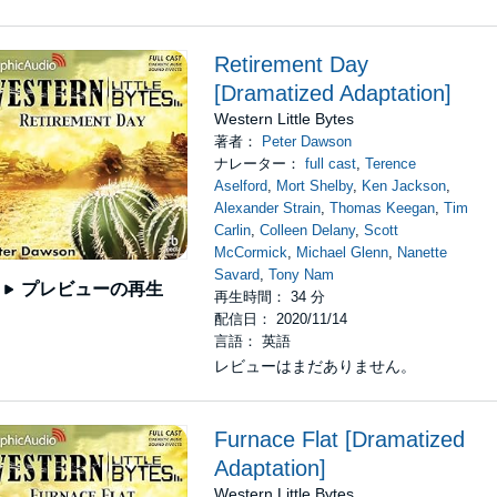
Retirement Day
[Dramatized Adaptation]
Western Little Bytes
著者：
Peter Dawson
ナレーター：
full cast
,
Terence
Aselford
,
Mort Shelby
,
Ken Jackson
,
Alexander Strain
,
Thomas Keegan
,
Tim
Carlin
,
Colleen Delany
,
Scott
McCormick
,
Michael Glenn
,
Nanette
Savard
,
Tony Nam
プレビューの再生
再生時間： 34 分
配信日： 2020/11/14
言語： 英語
レビューはまだありません。
Furnace Flat [Dramatized
Adaptation]
Western Little Bytes