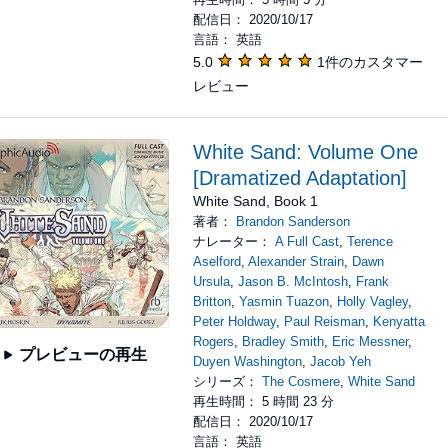
配信日： 2020/10/17
言語： 英語
5.0
1件のカスタマー
レビュー
White Sand: Volume One
[Dramatized Adaptation]
White Sand, Book 1
著者：
Brandon Sanderson
ナレーター：
A Full Cast
,
Terence
Aselford
,
Alexander Strain
,
Dawn
Ursula
,
Jason B. McIntosh
,
Frank
Britton
,
Yasmin Tuazon
,
Holly Vagley
,
Peter Holdway
,
Paul Reisman
,
Kenyatta
Rogers
,
Bradley Smith
,
Eric Messner
,
プレビューの再生
Duyen Washington
,
Jacob Yeh
シリーズ：
The Cosmere
,
White Sand
再生時間： 5 時間 23 分
配信日： 2020/10/17
言語： 英語