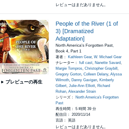
レビューはまだありません。
People of the River (1 of
3) [Dramatized
Adaptation]
North America's Forgotten Past,
Book 4, Part 1
著者：
Kathleen Gear
,
W. Michael Gear
ナレーター：
full cast
,
Nanette Savard
,
Margie Tompros
,
Christopher Graybill
,
Gregory Gorton
,
Colleen Delany
,
Alyssa
Wilmoth
,
Danny Gavigan
,
Kimberly
プレビューの再生
Gilbert
,
Julie-Ann Elliott
,
Richard
Rohan
,
Alexander Strain
シリーズ：
North America's Forgotten
Past
再生時間： 5 時間 39 分
配信日： 2020/11/14
言語： 英語
レビューはまだありません。