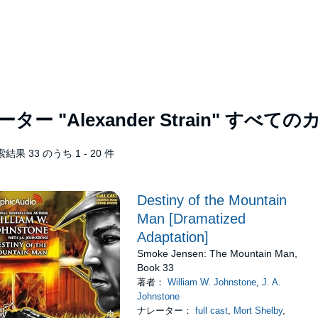
レーター
"Alexander Strain"
すべての
結果 33 のうち 1 - 20 件
Destiny of the Mountain
Man [Dramatized
Adaptation]
Smoke Jensen: The Mountain Man,
Book 33
著者：
William W. Johnstone
,
J. A.
Johnstone
ナレーター：
full cast
,
Mort Shelby
,