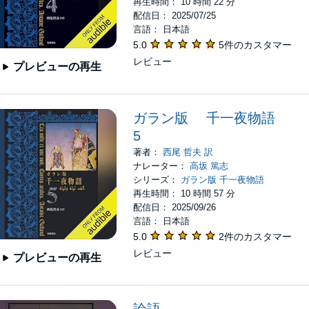
再生時間： 10 時間 22 分
配信日： 2025/07/25
言語： 日本語
5.0
5件のカスタマー
レビュー
プレビューの再生
ガラン版 千一夜物語
5
著者：
西尾 哲夫 訳
ナレーター：
高坂 篤志
シリーズ：
ガラン版 千一夜物語
再生時間： 10 時間 57 分
配信日： 2025/09/26
言語： 日本語
5.0
2件のカスタマー
レビュー
プレビューの再生
論語