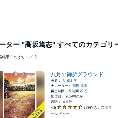
レーター
"高坂篤志"
すべてのカテゴリ
結果 9 のうち 1 - 9 件
八月の御所グラウンド
著者：
万城目 学
ナレーター：
高坂 篤志
再生時間： 5 時間 22 分
配信日： 2024/02/09
言語： 日本語
4.5
789件のカスタマ
ーレビュー