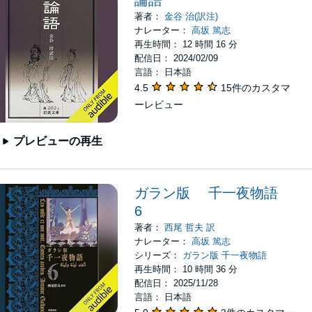
著者：
金谷 治(訳注)
ナレーター：
高坂 篤志
再生時間： 12 時間 16 分
配信日： 2024/02/09
言語： 日本語
4.5
15件のカスタマ
ーレビュー
プレビューの再生
ガラン版 千一夜物語
6
著者：
西尾 哲夫 訳
ナレーター：
高坂 篤志
シリーズ：
ガラン版 千一夜物語
再生時間： 10 時間 36 分
配信日： 2025/11/28
言語： 日本語