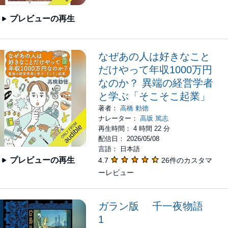
プレビューの再生
なぜあの人は好きなこと
だけやって年収1000万円
なのか？ 異端の経営学者
と学ぶ「そこそこ起業」
著者：
高橋 勅徳
ナレーター：
高坂 篤志
再生時間： 4 時間 22 分
配信日： 2026/05/08
言語： 日本語
プレビューの再生
4.7
26件のカスタマ
ーレビュー
ガラン版 千一夜物語
1