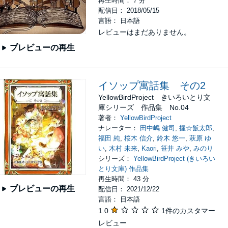
再生時間： 7 分
配信日： 2018/05/15
言語： 日本語
レビューはまだありません。
プレビューの再生
イソップ寓話集 その2
YellowBirdProject きいろいとり文
庫シリーズ 作品集 No.04
著者：
YellowBirdProject
ナレーター：
田中嶋 健司
,
握☆飯太郎
,
福田 純
,
桜木 信介
,
鈴木 悠一
,
萩原 ゆ
い
,
木村 未来
,
Kaori
,
笹井 みや
,
みのり
シリーズ：
YellowBirdProject (きいろい
とり文庫) 作品集
再生時間： 43 分
プレビューの再生
配信日： 2021/12/22
言語： 日本語
1.0
1件のカスタマー
レビュー