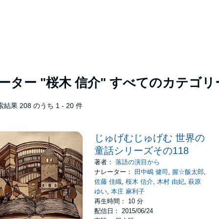
レーター
"桜木 信介"
すべてのカテゴリ
結果 208 のうち 1 - 20 件
じゅげむじゅげむ 世界の
童話シリーズその118
著者：
落語の演目から
ナレーター：
田中嶋 健司
,
握☆飯太郎
,
佐藤 佳織
,
桜木 信介
,
木村 由妃
,
萩原
ゆい
,
本庄 麻利子
再生時間： 10 分
配信日： 2015/06/24