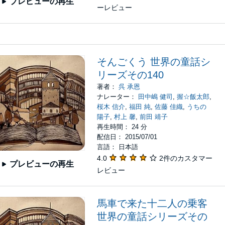
プレビューの再生
ーレビュー
そんごくう 世界の童話シ
リーズその140
著者：
呉 承恩
ナレーター：
田中嶋 健司
,
握☆飯太郎
,
桜木 信介
,
福田 純
,
佐藤 佳織
,
うちの
陽子
,
村上 馨
,
前田 靖子
再生時間： 24 分
配信日： 2015/07/01
言語： 日本語
4.0
2件のカスタマー
プレビューの再生
レビュー
馬車で来た十二人の乗客
世界の童話シリーズその