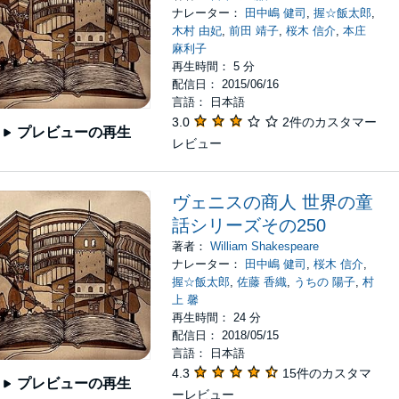
ナレーター：
田中嶋 健司
,
握☆飯太郎
,
木村 由妃
,
前田 靖子
,
桜木 信介
,
本庄
麻利子
再生時間： 5 分
配信日： 2015/06/16
言語： 日本語
3.0
2件のカスタマー
プレビューの再生
レビュー
ヴェニスの商人 世界の童
話シリーズその250
著者：
William Shakespeare
ナレーター：
田中嶋 健司
,
桜木 信介
,
握☆飯太郎
,
佐藤 香織
,
うちの 陽子
,
村
上 馨
再生時間： 24 分
配信日： 2018/05/15
言語： 日本語
4.3
15件のカスタマ
プレビューの再生
ーレビュー