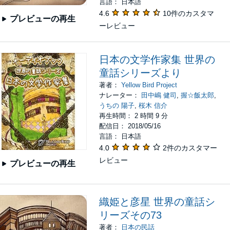
言語： 日本語
4.6
10件のカスタマ
プレビューの再生
ーレビュー
日本の文学作家集 世界の
童話シリーズより
著者：
Yellow Bird Project
ナレーター：
田中嶋 健司
,
握☆飯太郎
,
うちの 陽子
,
桜木 信介
再生時間： 2 時間 9 分
配信日： 2018/05/16
言語： 日本語
4.0
2件のカスタマー
レビュー
プレビューの再生
織姫と彦星 世界の童話シ
リーズその73
著者：
日本の民話