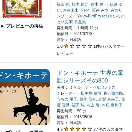
福田 純
,
桜木 信介
,
鈴木 悠一
,
萩原 ゆ
い
,
木村未来
,
Kaori
,
笹井 みや
,
みのり
シリーズ：
YellowBirdProject (きいろい
とり文庫) 作品集
プレビューの再生
再生時間： 1 時間 12 分
配信日： 2021/07/13
言語： 日本語
1.0
1件のカスタマー
レビュー
ドン・キホーテ 世界の童
話シリーズその300
著者：
ミゲル・デ・セルバンテス
ナレーター：
田中嶋 健司
,
握☆飯太郎
,
うちの 陽子
,
桜木 信介
,
志賀 奈央子
,
佐
藤 香織
,
福田 純
,
村上 馨
,
本庄 麻利子
再生時間： 50 分
配信日： 2018/05/16
言語： 日本語
4.2
27件のカスタマ