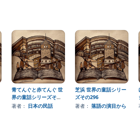
青てんぐと赤てんぐ 世
芝浜 世界の童話シリー
界の童話シリーズその
ズその296
281
著者：
日本の民話
著者：
落語の演目から