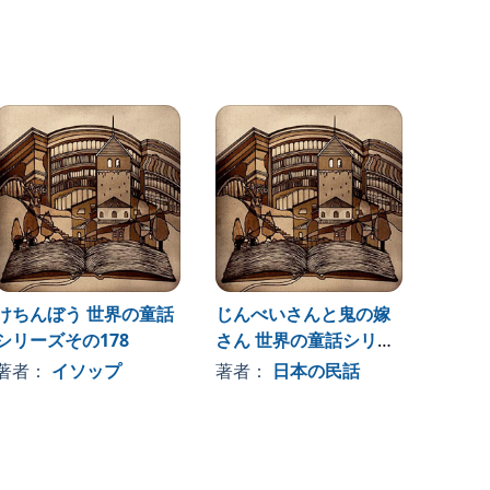
けちんぼう 世界の童話
じんべいさんと鬼の嫁
ものし
シリーズその178
さん 世界の童話シリー
話シリ
ズその169
著者：
イソップ
著者：
日本の民話
著者