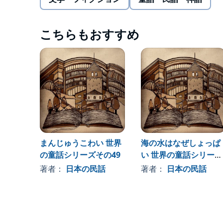
こちらもおすすめ
まんじゅうこわい 世界
海の水はなぜしょっぱ
の童話シリーズその49
い 世界の童話シリーズ
その104
著者：
日本の民話
著者：
日本の民話