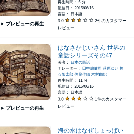
再生時間： 5 分
配信日： 2015/06/16
言語： 日本語
3.0
2件のカスタマー
プレビューの再生
レビュー
はなさかじいさん 世界の
童話シリーズその47
著者：
日本の民話
ナレーター：
田中嶋健司 萩原ゆい 握
☆飯太郎 佐藤佳織 木村由妃
再生時間： 11 分
配信日： 2015/06/16
言語： 日本語
3.0
1件のカスタマー
レビュー
プレビューの再生
海の水はなぜしょっぱい