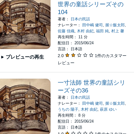
世界の童話シリーズその
104
著者：
日本の民話
ナレーター：
田中嶋 健司
,
握☆飯太郎
,
佐藤 佳織
,
木村 由妃
,
福田 純
,
村上 馨
再生時間： 11 分
配信日： 2015/06/24
言語： 日本語
2.0
1件のカスタマー
プレビューの再生
レビュー
一寸法師 世界の童話シリ
ーズその36
著者：
日本の民話
ナレーター：
田中嶋 健司
,
握☆飯太郎
,
うちの 陽子
,
木村 由妃
,
萩原 ゆい
再生時間： 8 分
配信日： 2015/06/24
言語： 日本語
1.0
1件のカスタマー