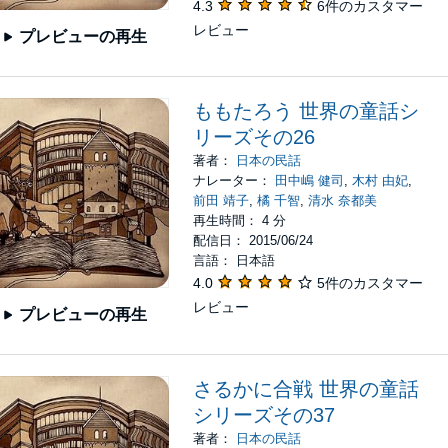
4.3
6件のカスタマー
レビュー
プレビューの再生
ももたろう 世界の童話シ
リーズその26
著者：
日本の民話
ナレーター：
田中嶋 健司
,
木村 由妃
,
前田 靖子
,
橘 千智
,
清水 奈都美
再生時間： 4 分
配信日： 2015/06/24
言語： 日本語
4.0
5件のカスタマー
レビュー
プレビューの再生
さるかに合戦 世界の童話
シリーズその37
著者：
日本の民話