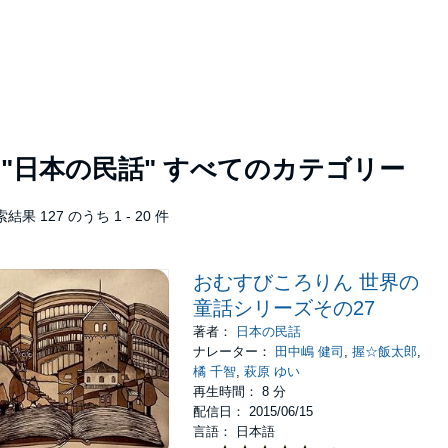
者
"日本の民話"
すべてのカテゴリー
結果 127 のうち 1 - 20 件
おむすびころりん 世界の
童話シリーズその27
著者：
日本の民話
ナレーター：
田中嶋 健司
,
握☆飯太郎
,
橘 千智
,
萩原 ゆい
再生時間： 8 分
配信日： 2015/06/15
言語： 日本語