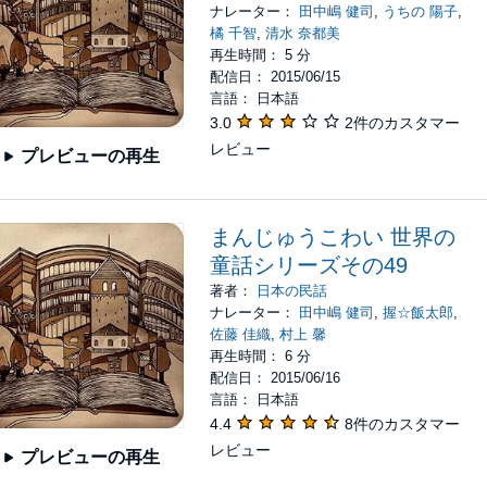
ナレーター：
田中嶋 健司
,
うちの 陽子
,
橘 千智
,
清水 奈都美
再生時間： 5 分
配信日： 2015/06/15
言語： 日本語
3.0
2件のカスタマー
レビュー
プレビューの再生
まんじゅうこわい 世界の
童話シリーズその49
著者：
日本の民話
ナレーター：
田中嶋 健司
,
握☆飯太郎
,
佐藤 佳織
,
村上 馨
再生時間： 6 分
配信日： 2015/06/16
言語： 日本語
4.4
8件のカスタマー
レビュー
プレビューの再生