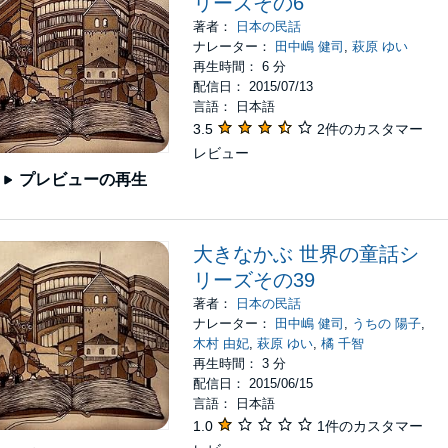
リーズその6
著者：
日本の民話
ナレーター：
田中嶋 健司
,
萩原 ゆい
再生時間： 6 分
配信日： 2015/07/13
言語： 日本語
3.5
2件のカスタマー
レビュー
プレビューの再生
大きなかぶ 世界の童話シ
リーズその39
著者：
日本の民話
ナレーター：
田中嶋 健司
,
うちの 陽子
,
木村 由妃
,
萩原 ゆい
,
橘 千智
再生時間： 3 分
配信日： 2015/06/15
言語： 日本語
1.0
1件のカスタマー