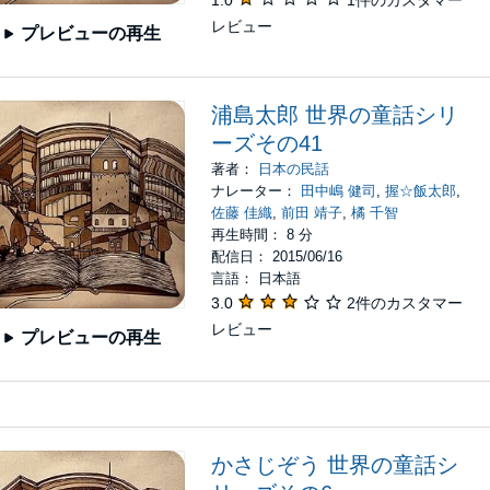
レビュー
プレビューの再生
浦島太郎 世界の童話シリ
ーズその41
著者：
日本の民話
ナレーター：
田中嶋 健司
,
握☆飯太郎
,
佐藤 佳織
,
前田 靖子
,
橘 千智
再生時間： 8 分
配信日： 2015/06/16
言語： 日本語
3.0
2件のカスタマー
レビュー
プレビューの再生
かさじぞう 世界の童話シ