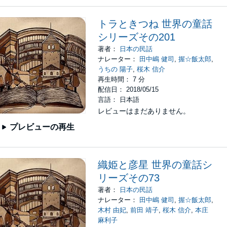
トラときつね 世界の童話
シリーズその201
著者：
日本の民話
ナレーター：
田中嶋 健司
,
握☆飯太郎
,
うちの 陽子
,
桜木 信介
再生時間： 7 分
配信日： 2018/05/15
言語： 日本語
レビューはまだありません。
プレビューの再生
織姫と彦星 世界の童話シ
リーズその73
著者：
日本の民話
ナレーター：
田中嶋 健司
,
握☆飯太郎
,
木村 由妃
,
前田 靖子
,
桜木 信介
,
本庄
麻利子