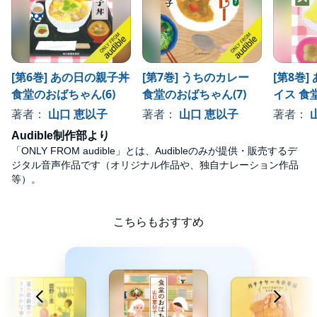
[第6巻] あの日の親子丼
[第7巻] うちのカレー
[第8巻
食堂のおばちゃん(6)
食堂のおばちゃん(7)
イス 食
(8)
著者：
山口 恵以子
著者：
山口 恵以子
著者：
Audible制作部より
「ONLY FROM audible」とは、Audibleのみが提供・販売するデ
ジタル音声作品です（オリジナル作品や、独自ナレーション作品
等）。
こちらもおすすめ