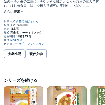
姑の一子と嫁の二三に、今や大きな戦力となった万里の三人で営
む「はじめ食堂」は、今日も常連客の笑顔がいっぱい。
そんなある日、二三の娘・要が、最近毎日のようにランチに現れ
る男性を見て
「四和ビル爆破事件の逃亡犯に、そっくり」だと言う……。
心も身体も幸せになる、続々重版の大人気人情食堂シリーズ、第
五弾。文庫オリジナル。©Eiko Yamaguchi Published in Japan by
Kadokawa Haruki Corporation. (P). MEDIA DO Co.,Ltd.
大衆小説
現代文学
シリーズを続ける