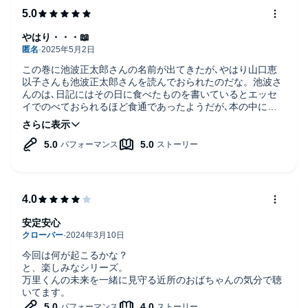
やはり・・・📖
この巻に池波正太郎さんの名前が出てきたが､やはり山口恵
以子さんも池波正太郎さんを読んでおられたのだな。池波さ
んのは､日記にはその日に食べたものを書いているとエッセ
イでのべておられるほど食通であったようだが､本の中に出
てくる江戸の食べ物を現代の食材で作るのは大変難しいとの
こと。しかし､この「食堂のおばちゃん」に出てくるのは現
代の食べ物で､あれもこれも､どれもそれも作ってみたくな
る。読んでいるとヨダレが出そうである｡😋
安定安心
今回は何が起こるかな？
と、楽しみなシリーズ。
万里くんの未来を一緒に見守る近所のおばちゃんの気分で聴
いてます。