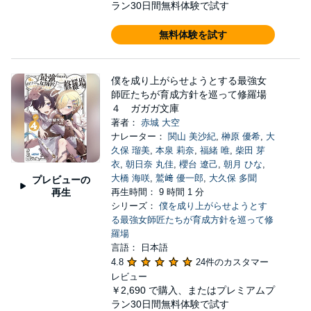
ラン30日間無料体験で試す
無料体験を試す
僕を成り上がらせようとする最強女
師匠たちが育成方針を巡って修羅場
４ ガガガ文庫
著者：
赤城 大空
ナレーター：
関山 美沙紀
,
榊原 優希
,
大
久保 瑠美
,
本泉 莉奈
,
福緒 唯
,
柴田 芽
衣
,
朝日奈 丸佳
,
櫻台 遼己
,
朝月 ひな
,
大橋 海咲
,
鷲﨑 優一郎
,
大久保 多聞
プレビューの
再生
再生時間： 9 時間 1 分
シリーズ：
僕を成り上がらせようとす
る最強女師匠たちが育成方針を巡って修
羅場
言語： 日本語
4.8
24件のカスタマー
レビュー
￥2,690
で購入、またはプレミアムプ
ラン30日間無料体験で試す