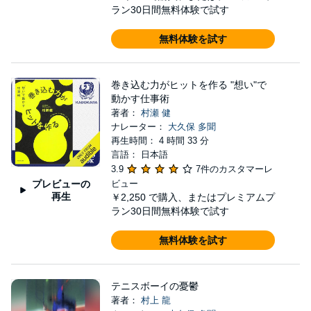
ラン30日間無料体験で試す
無料体験を試す
巻き込む力がヒットを作る "想い"で
動かす仕事術
著者：
村瀬 健
ナレーター：
大久保 多聞
再生時間： 4 時間 33 分
言語： 日本語
3.9
7件のカスタマーレ
プレビューの
ビュー
再生
￥2,250
で購入、またはプレミアムプ
ラン30日間無料体験で試す
無料体験を試す
テニスボーイの憂鬱
著者：
村上 龍