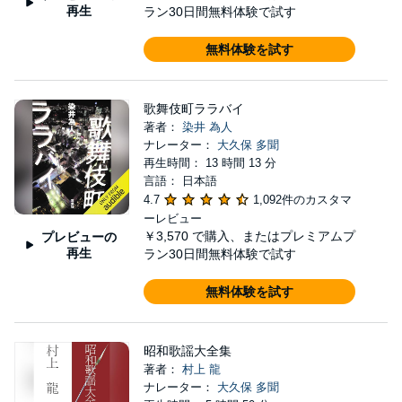
再生
ラン30日間無料体験で試す
無料体験を試す
歌舞伎町ララバイ
著者：
染井 為人
ナレーター：
大久保 多聞
再生時間： 13 時間 13 分
言語： 日本語
4.7
1,092件のカスタマ
ーレビュー
￥3,570
で購入、またはプレミアムプ
プレビューの
再生
ラン30日間無料体験で試す
無料体験を試す
昭和歌謡大全集
著者：
村上 龍
ナレーター：
大久保 多聞