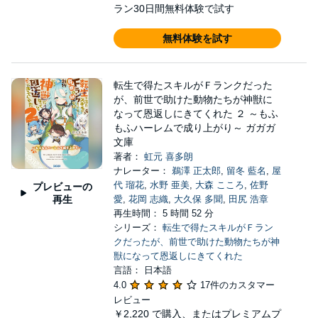
ラン30日間無料体験で試す
無料体験を試す
転生で得たスキルがＦランクだった
が、前世で助けた動物たちが神獣に
なって恩返しにきてくれた ２ ～もふ
もふハーレムで成り上がり～ ガガガ
文庫
著者：
虹元 喜多朗
ナレーター：
鵜澤 正太郎
,
留冬 藍名
,
屋
代 瑠花
,
水野 亜美
,
大森 こころ
,
佐野
プレビューの
再生
愛
,
花岡 志織
,
大久保 多聞
,
田尻 浩章
再生時間： 5 時間 52 分
シリーズ：
転生で得たスキルがＦラン
クだったが、前世で助けた動物たちが神
獣になって恩返しにきてくれた
言語： 日本語
4.0
17件のカスタマー
レビュー
￥2,220
で購入、またはプレミアムプ