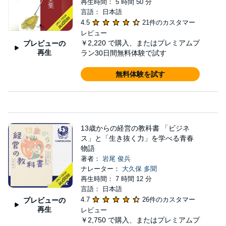
再生時間： 5 時間 50 分
言語： 日本語
4.5
21件のカスタマー
レビュー
￥2,220
で購入、またはプレミアムプ
プレビューの
再生
ラン30日間無料体験で試す
無料体験を試す
13歳からの経営の教科書 「ビジネ
ス」と「生き抜く力」を学べる青春
物語
著者：
岩尾 俊兵
ナレーター：
大久保 多聞
再生時間： 7 時間 12 分
言語： 日本語
4.7
26件のカスタマー
プレビューの
再生
レビュー
￥2,750
で購入、またはプレミアムプ