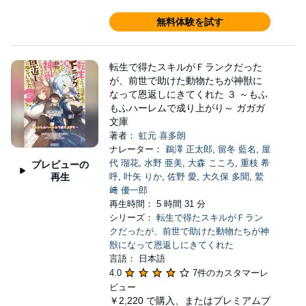
無料体験を試す
転生で得たスキルがＦランクだった
が、前世で助けた動物たちが神獣に
なって恩返しにきてくれた ３ ～もふ
もふハーレムで成り上がり～ ガガガ
文庫
著者：
虹元 喜多朗
ナレーター：
鵜澤 正太郎
,
留冬 藍名
,
屋
代 瑠花
,
水野 亜美
,
大森 こころ
,
重枝 希
プレビューの
再生
呼
,
叶矢 りか
,
佐野 愛
,
大久保 多聞
,
鷲
﨑 優一郎
再生時間： 5 時間 31 分
シリーズ：
転生で得たスキルがＦラン
クだったが、前世で助けた動物たちが神
獣になって恩返しにきてくれた
言語： 日本語
4.0
7件のカスタマーレ
ビュー
￥2,220
で購入、またはプレミアムプ