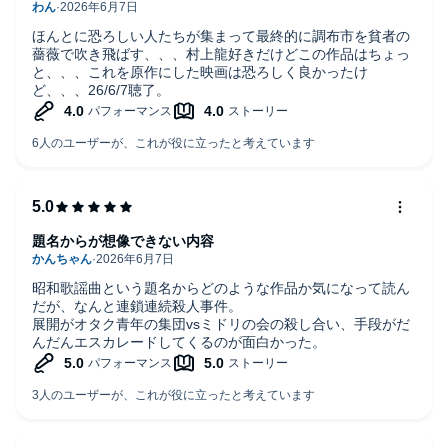
ほんとに恐ろしい人たちが集まって最終的に調布市を貧者の
薔薇で吹き飛ばす、、、村上龍好きだけどこの作品はちょっ
と、、、これを原作にした映画は恐ろしく良かったけ
ど、、、26/6/7聴了。
題名からが想像できない内容
昭和歌謡曲という題名からどのような作品か気になって読ん
だが、なんと連鎖連続殺人事件。
展開がオタク青年の集団vsミドリの会の殺し合い、手段がだ
んだんエスカレードしてくるのが面白かった。