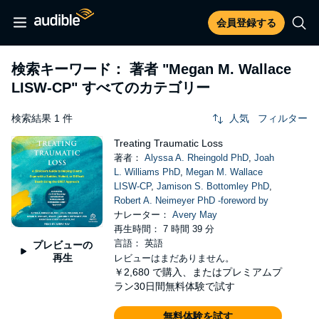
会員登録する
検索キーワード： 著者
"Megan M. Wallace
LISW-CP"
すべてのカテゴリー
検索結果 1 件
人気
フィルター
Treating Traumatic Loss
著者：
Alyssa A. Rheingold PhD
,
Joah
L. Williams PhD
,
Megan M. Wallace
LISW-CP
,
Jamison S. Bottomley PhD
,
Robert A. Neimeyer PhD -foreword by
ナレーター：
Avery May
再生時間： 7 時間 39 分
言語： 英語
プレビューの
再生
レビューはまだありません。
￥2,680
で購入、またはプレミアムプ
ラン30日間無料体験で試す
無料体験を試す