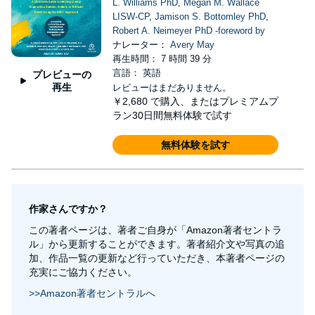
L. Williams PhD
,
Megan M. Wallace
LISW-CP
,
Jamison S. Bottomley PhD
,
Robert A. Neimeyer PhD -foreword by
ナレーター：
Avery May
再生時間： 7 時間 39 分
言語： 英語
プレビューの
再生
レビューはまだありません。
￥2,680
で購入、またはプレミアムプ
ラン30日間無料体験で試す
無料体験を試す
作家さんですか？
この著者ページは、著者ご自身が「Amazon著者セントラ
ル」から更新することができます。著者紹介文や写真の追
加、作品一覧の更新など行っていただき、本著者ページの
充実にご協力ください。
>>Amazon著者セントラルへ