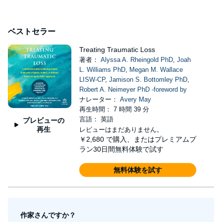
ベストセラー
Treating Traumatic Loss
著者：
Alyssa A. Rheingold PhD
,
Joah
L. Williams PhD
,
Megan M. Wallace
LISW-CP
,
Jamison S. Bottomley PhD
,
Robert A. Neimeyer PhD -foreword by
ナレーター：
Avery May
再生時間： 7 時間 39 分
言語： 英語
プレビューの
再生
レビューはまだありません。
￥2,680
で購入、またはプレミアムプ
ラン30日間無料体験で試す
無料体験を試す
作家さんですか？