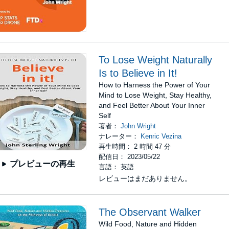
To Lose Weight Naturally
Is to Believe in It!
How to Harness the Power of Your
Mind to Lose Weight, Stay Healthy,
and Feel Better About Your Inner
Self
著者：
John Wright
ナレーター：
Kenric Vezina
再生時間： 2 時間 47 分
配信日： 2023/05/22
プレビューの再生
言語： 英語
レビューはまだありません。
The Observant Walker
Wild Food, Nature and Hidden