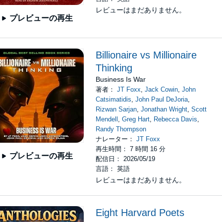
レビューはまだありません。
プレビューの再生
Billionaire vs Millionaire
Thinking
Business Is War
著者：
JT Foxx
,
Jack Cowin
,
John
Catsimatidis
,
John Paul DeJoria
,
Rizwan Sarjan
,
Jonathan Wright
,
Scott
Mendell
,
Greg Hart
,
Rebecca Davis
,
Randy Thompson
ナレーター：
JT Foxx
再生時間： 7 時間 16 分
プレビューの再生
配信日： 2026/05/19
言語： 英語
レビューはまだありません。
Eight Harvard Poets