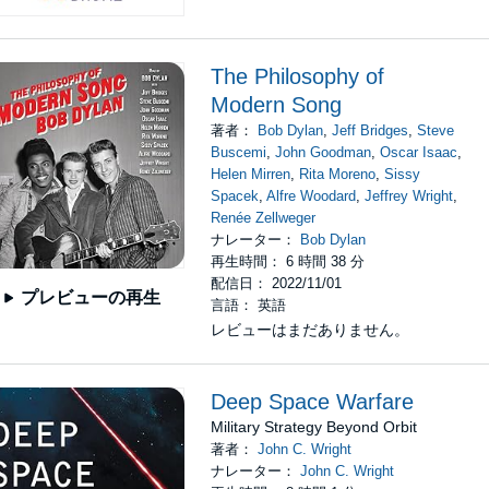
The Philosophy of
Modern Song
著者：
Bob Dylan
,
Jeff Bridges
,
Steve
Buscemi
,
John Goodman
,
Oscar Isaac
,
Helen Mirren
,
Rita Moreno
,
Sissy
Spacek
,
Alfre Woodard
,
Jeffrey Wright
,
Renée Zellweger
ナレーター：
Bob Dylan
再生時間： 6 時間 38 分
配信日： 2022/11/01
プレビューの再生
言語： 英語
レビューはまだありません。
Deep Space Warfare
Military Strategy Beyond Orbit
著者：
John C. Wright
ナレーター：
John C. Wright