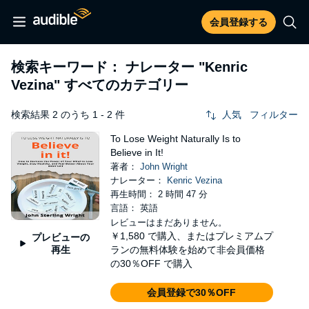
会員登録する
検索キーワード： ナレーター
"Kenric
Vezina"
すべてのカテゴリー
検索結果 2 のうち 1 - 2 件
人気
フィルター
To Lose Weight Naturally Is to
Believe in It!
著者：
John Wright
ナレーター：
Kenric Vezina
再生時間： 2 時間 47 分
言語： 英語
レビューはまだありません。
￥1,580
で購入、またはプレミアムプ
プレビューの
再生
ランの無料体験を始めて非会員価格
の30％OFF で購入
会員登録で30％OFF