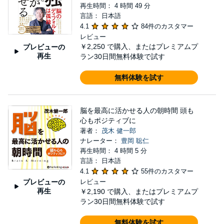
再生時間： 4 時間 49 分
言語： 日本語
4.1
84件のカスタマー
レビュー
￥2,250
で購入、またはプレミアムプ
プレビューの
再生
ラン30日間無料体験で試す
無料体験を試す
脳を最高に活かせる人の朝時間 頭も
心もポジティブに
著者：
茂木 健一郎
ナレーター：
豊岡 聡仁
再生時間： 4 時間 5 分
言語： 日本語
4.1
55件のカスタマー
プレビューの
レビュー
再生
￥2,190
で購入、またはプレミアムプ
ラン30日間無料体験で試す
無料体験を試す