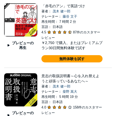
「赤毛のアン」で英語づけ
著者：
茂木 健一郎
ナレーター：
藤谷 文子
再生時間： 7 時間 2 分
言語： 日本語
4.5
87件のカスタマー
レビュー
￥2,750
で購入、またはプレミアムプ
プレビューの
再生
ラン30日間無料体験で試す
無料体験を試す
意志の取扱説明書～心を入れ替えよ
うと頑張っているあなたへ～
著者：
茂木 健一郎
ナレーター：
柴野 嵩大
再生時間： 5 時間 19 分
言語： 日本語
4.0
158件のカスタマー
プレビューの
レビュー