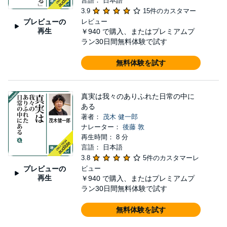
言語： 日本語
3.9
15件のカスタマー
プレビューの
レビュー
再生
￥940
で購入、またはプレミアムプ
ラン30日間無料体験で試す
無料体験を試す
真実は我々のありふれた日常の中に
ある
著者：
茂木 健一郎
ナレーター：
後藤 敦
再生時間： 8 分
言語： 日本語
3.8
5件のカスタマーレ
プレビューの
ビュー
再生
￥940
で購入、またはプレミアムプ
ラン30日間無料体験で試す
無料体験を試す