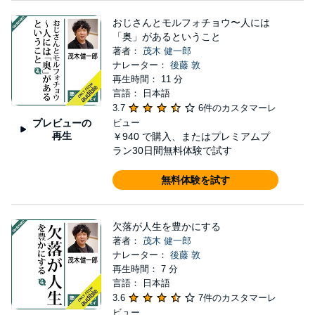
おじさんとモルフォチョウ〜人には
「奥」があるということ
著者：
茂木 健一郎
ナレーター：
後藤 敦
再生時間： 11 分
言語： 日本語
3.7
6件のカスタマーレ
プレビューの
ビュー
再生
￥940
で購入、またはプレミアムプ
ラン30日間無料体験で試す
無料体験を試す
欠落が人生を豊かにする
著者：
茂木 健一郎
ナレーター：
後藤 敦
再生時間： 7 分
言語： 日本語
3.6
7件のカスタマーレ
ビュー