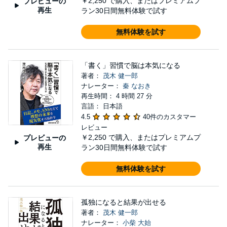
￥2,250
で購入、またはプレミアムプ
プレビューの
再生
ラン30日間無料体験で試す
無料体験を試す
「書く」習慣で脳は本気になる
著者：
茂木 健一郎
ナレーター：
秦 なおき
再生時間： 4 時間 27 分
言語： 日本語
4.5
40件のカスタマー
レビュー
￥2,250
で購入、またはプレミアムプ
プレビューの
再生
ラン30日間無料体験で試す
無料体験を試す
孤独になると結果が出せる
著者：
茂木 健一郎
ナレーター：
小柴 大始