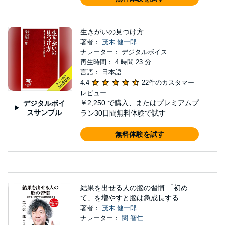
生きがいの見つけ方
著者：
茂木 健一郎
ナレーター： デジタルボイス
再生時間： 4 時間 23 分
言語： 日本語
4.4
22件のカスタマー
レビュー
￥2,250
で購入、またはプレミアムプ
デジタルボイ
スサンプル
ラン30日間無料体験で試す
無料体験を試す
結果を出せる人の脳の習慣 「初め
て」を増やすと脳は急成長する
著者：
茂木 健一郎
ナレーター：
関 智仁