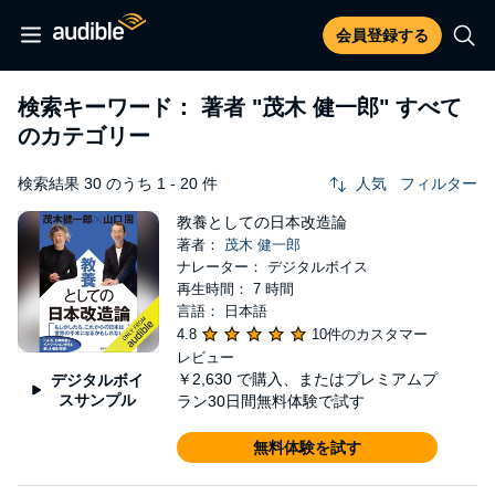
会員登録する
検索キーワード： 著者
"茂木 健一郎"
すべて
のカテゴリー
検索結果 30 のうち 1 - 20 件
人気
フィルター
教養としての日本改造論
著者：
茂木 健一郎
ナレーター： デジタルボイス
再生時間： 7 時間
言語： 日本語
4.8
10件のカスタマー
レビュー
￥2,630
で購入、またはプレミアムプ
デジタルボイ
スサンプル
ラン30日間無料体験で試す
無料体験を試す