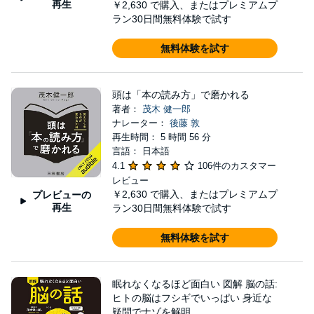
再生
￥2,630
で購入、またはプレミアムプ
ラン30日間無料体験で試す
無料体験を試す
頭は「本の読み方」で磨かれる
著者：
茂木 健一郎
ナレーター：
後藤 敦
再生時間： 5 時間 56 分
言語： 日本語
4.1
106件のカスタマー
レビュー
￥2,630
で購入、またはプレミアムプ
プレビューの
再生
ラン30日間無料体験で試す
無料体験を試す
眠れなくなるほど面白い 図解 脳の話:
ヒトの脳はフシギでいっぱい 身近な
疑問でナゾを解明