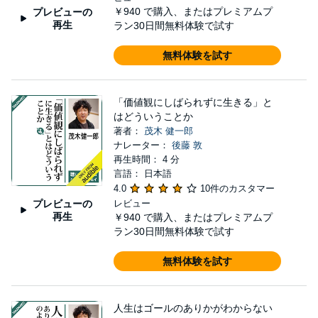
￥940
で購入、またはプレミアムプ
プレビューの
再生
ラン30日間無料体験で試す
無料体験を試す
「価値観にしばられずに生きる」と
はどういうことか
著者：
茂木 健一郎
ナレーター：
後藤 敦
再生時間： 4 分
言語： 日本語
4.0
10件のカスタマー
プレビューの
レビュー
再生
￥940
で購入、またはプレミアムプ
ラン30日間無料体験で試す
無料体験を試す
人生はゴールのありかがわからない