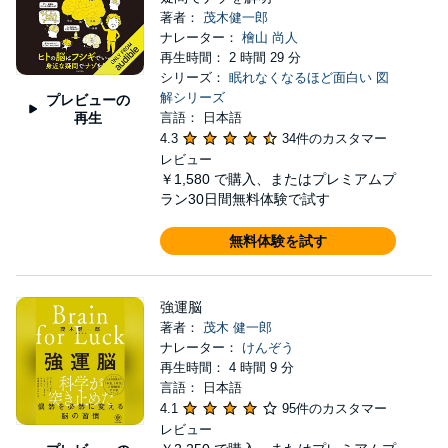
著者：
茂木健一郎
ナレーター：
檜山 尚人
再生時間： 2 時間 29 分
シリーズ：
眠れなくなるほど面白い 図
解シリーズ
プレビューの
再生
言語： 日本語
4.3
34件のカスタマー
レビュー
￥1,580
で購入、またはプレミアムプ
ラン30日間無料体験で試す
無料体験を試す
強運脳
著者：
茂木 健一郎
ナレーター：
けんぞう
再生時間： 4 時間 9 分
言語： 日本語
4.1
95件のカスタマー
レビュー