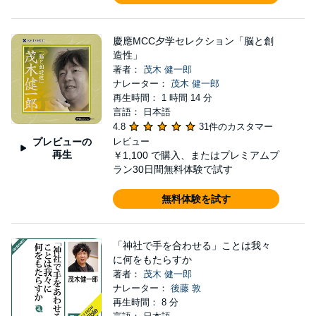
慶應MCC夕学セレクション「脳と創
造性」
著者：
茂木 健一郎
ナレーター：
茂木 健一郎
再生時間： 1 時間 14 分
言語： 日本語
4.8
31件のカスタマー
プレビューの
レビュー
再生
￥1,100
で購入、またはプレミアムプ
ラン30日間無料体験で試す
無料体験を試す
「神社で手を合わせる」ことは我々
に何をもたらすか
著者：
茂木 健一郎
ナレーター：
後藤 敦
再生時間： 8 分