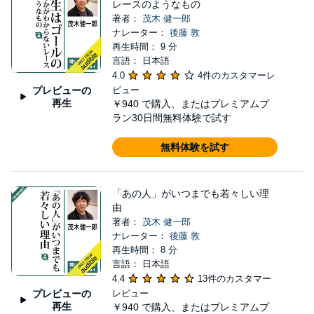
レースのようなもの
著者：
茂木 健一郎
ナレーター：
後藤 敦
再生時間： 9 分
言語： 日本語
4.0
4件のカスタマーレ
プレビューの
ビュー
再生
￥940
で購入、またはプレミアムプ
ラン30日間無料体験で試す
無料体験を試す
「あの人」がいつまでも若々しい理
由
著者：
茂木 健一郎
ナレーター：
後藤 敦
再生時間： 8 分
言語： 日本語
4.4
13件のカスタマー
プレビューの
レビュー
再生
￥940
で購入、またはプレミアムプ