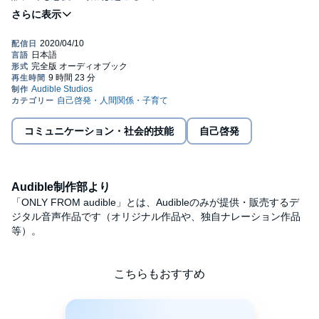
「夢をかなえるゾウ」「スパルタ婚活塾」の著者水野敬也が贈る
愛と笑いの長編恋愛小説。
☆自分を最高に輝かせる『結晶作用』
☆男を虜にする『悪女の振る舞い』
文豪スタンダールの名著「恋愛論」のノウハウを現代に超訳。愛
の国フランスの恋愛エッセンスが自然と学べます。©2017 Keiya
Mizuno (P)2020 Audible, Inc.
コミュニケーション・社会的技能
自己啓発
Audible制作部より
「ONLY FROM audible」とは、Audibleのみが提供・販売するデ
ジタル音声作品です（オリジナル作品や、独自ナレーション作品
等）。
こちらもおすすめ