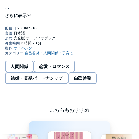
恋愛は、人生の中での大きなテーマ。
これに今一番悩んでいるという方も多いのではないでしょうか?
どういう恋愛をするかによって、そして、どんな男、どんな女と
付き合い、結ばれるかによって、その人の人生が左右されてしま
います。
最高の自分を引き出せるかどうかも、恋愛・結婚によって変わっ
てくるのです。
恋愛・結婚は自己実現、夢実現のための最高のパートナー探し。
人間関係
恋愛・ロマンス
この本では、ほとんど知らずにいる男と女の心の秘密、性の本質
やナゾについて見てみることによって、本物の恋愛を体験・創造
結婚・長期パートナシップ
自己啓発
し、最高の自分を引き出していける方法を具体的に紹介していま
す。(C)2008 総合法令出版、オトバンク
こちらもおすすめ