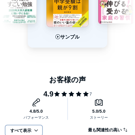
多いでしょう。実際、私が中学受験ブログで発信を始めた当初、
「塾なしは無謀」「8人きょうだいがいる環境で受験勉強なんて無
理だ」という声をたくさんいただきました。
しかし、この本をお読みいただければわかるように、「8人きょう
だい」「通塾なし」という環境の中、長男は都内の最難関と言わ
れる開成中学校に合格しました。決してわが子に特別な才能や、
サンプル
サンプル
サンプル
親がつきっきりで見るような環境、潤沢な教育費があったからで
きたわけではありません。むしろ、限られた時間とお金の中で、
家族の生活を大切にしながら、どうすれば効率的に中学受験に取
り組めるのかを考え抜いた結果なのです。（中略）
本書では、オトクサ家が実践してきた「通塾なしで難関校合格」
の具体的な方法をお伝えします。
●子どもを自走させるために、親が取り組んだことは何なのか
●通塾なしでも合格を勝ち取った、その勉強方法に秘密はあるのか
●どのようなスケジュールを描いたのか
●どのような問題集をどれだけ解いたのか
●家族の生活を犠牲にせず、家族円満で受験を乗り切れたコツと
は？
ーーー（「はじめに」より一部抜粋）
最も関連性の高い
すべて表示
本タイトルには付属資料・PDFが用意されています。ご購入後、