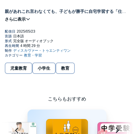
親があれこれ言わなくても、子どもが勝手に自宅学習する「仕組
み」がわかる！
©2025 Otokusa (P)2020 Discover 21, Inc.
８人きょうだい長男が、
通塾なしで開成中学に逆転合格！
偏差値40台からの最難関突破法とは？
人気ブログの全貌を初公開！
子どもが8人いると、1人の子どもの勉強に「時間」も「お金」も
かけられない…。
児童教育
小学生
教育
そんな状況でも、通塾せずに最難関の学校に長男を合格させた究
極の勉強法「おうち自走」の方法をマンガを交えて楽しく伝える
一冊！
家族の時間も子どものペースも大切にしながら、コストを抑え、
効率的に受験に取り組む方法をお伝えします！
こちらもおすすめ
はじめに ８人きょうだいの長男、通塾なしで開成中学校に合格
する
「８人きょうだい、通塾なし、開成中学校合格」
この組み合わせを聞いて、にわかには信じがたいと思われる方も