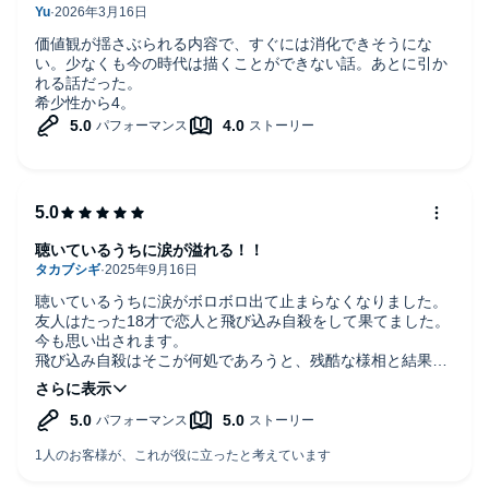
価値観が揺さぶられる内容で、すぐには消化できそうにな
い。少なくも今の時代は描くことができない話。あとに引か
れる話だった。
希少性から4。
聴いているうちに涙が溢れる！！
聴いているうちに涙がボロボロ出て止まらなくなりました。
友人はたった18才で恋人と飛び込み自殺をして果てました。
今も思い出されます。
飛び込み自殺はそこが何処であろうと、残酷な様相と結果を
もたらす。たとえ助かったとしても…。
東京に住んでいると、京都の水没自殺がこんなに難かったと
は知りませんでしたが、衣服が水を吸い一気に重りとなって
引き込むのを本能的に後悔が舞い上がるのは理解出来ます。
助かった時の後悔。これはつらい。
考えさせられました。物干し竿がその後本当にどうなってい