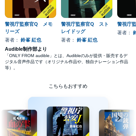
警視庁監察官Q メモ
警視庁監察官Q スト
警視庁監
リーズ
レイドッグ
著者：
著者：
鈴峯 紅也
著者：
鈴峯 紅也
Audible制作部より
「ONLY FROM audible」とは、Audibleのみが提供・販売するデ
ジタル音声作品です（オリジナル作品や、独自ナレーション作品
等）。
こちらもおすすめ