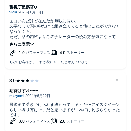
警視庁監察官Q
面白いんだけどなんだか無駄に長い。
文字なしで頭の中だけで組み立ててると他のことができなく
なってくる。
ただ、話の内容よりこのナレーターの読み方が気になって仕
方ない。
シャッター…シャッタ
コーヒーメーカー…コーヒーメーカ
パートナー…パートナ
キャスターチェア…キャスタチェア
モニター…モニタ
オブザーバー…オブザーバ
オペレーター…オペレータ
聞き終わってちょっと思いついただけでもこんなに出てく
る。
期待はずれ〜〜
この人伸ばして読めないの？
それともこの本がこうなってるのか？
最後まで惹きつけられず終わってしまった〜アイスクイーン
とにかく気持ち悪い
らしい喋り方は上手だと思いますが、私には刺さらなかった
です。