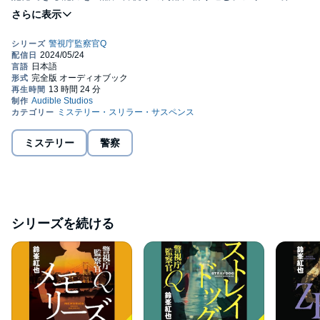
弾！©2017 Kouya Suzumine Published in Japan by Asahi
Shimbun Publications Inc. (P)2024 Audible, Inc.
ミステリー
警察
シリーズを続ける