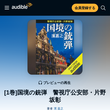
会員登録する
プレビューの再生
[1巻]国境の銃弾 警視庁公安部・片野
坂彰