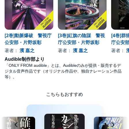
展望台で衆目のなか、一撃で三人を殺すという凄腕スナイパーの
黒幕は――
中・韓・北・露はじめ各国のスパイが入り乱れ、舞台はEUの中心
ブリュッセルへ……
[2巻]動脈爆破 警視庁
[3巻]紅旗の陰謀 警視
[4巻]
100万部突破した大人気の「青山望シリーズ」に続く、公安小説の
公安部・片野坂彰
庁公安部・片野坂彰
庁公安
最先端！
著者：
濱 嘉之
著者：
濱 嘉之
著者：
©濱 嘉之 (P)2022 Audible, Inc.
Audible制作部より
「ONLY FROM audible」とは、Audibleのみが提供・販売するデ
ジタル音声作品です（オリジナル作品や、独自ナレーション作品
等）。
こちらもおすすめ