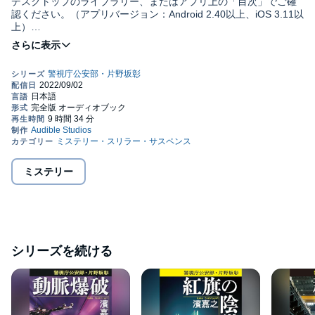
デスクトップのライブラリー、またはアプリ上の「目次」でご確
認ください。（アプリバージョン：Android 2.40以上、iOS 3.11以
上）
警視庁公安部・片野坂彰シリーズ第1弾。公安出身の著者による、
この男、天才か、変人か。
最新の国際インテリジェンス情報小説。
若き国際派公安マンが、日本を守る！
「この国に、真の諜報組織をつくれ！」
警視庁公安部長の密命を受けた、国際派の若きキャリア公安マ
ン、片野坂彰。
ミステリー
イェール大学、FBIで研修し、はては傭兵会社の経験もあるとい
う、変わり種。
最強の先輩ノンキャリ情報官と、音大で出身で三か国語を操る女
シリーズを続ける
性捜査官を相棒に、特捜チームが始動する。
最初の事件は、国境を望む長崎県・対馬。