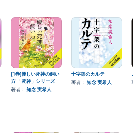
[1巻]優しい死神の飼い
十字架のカルテ
方 「死神」シリーズ
著者：
知念 実希人
著者：
知念 実希人