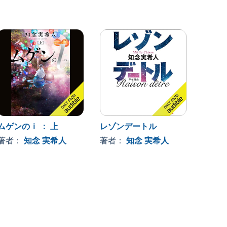
ムゲンのｉ ： 上
レゾンデートル
屋上の
著者：
知念 実希人
著者：
知念 実希人
著者