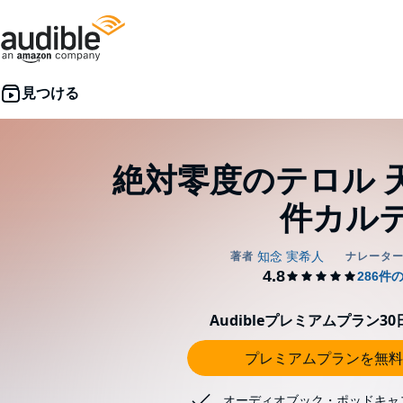
絶対零度のテロル 
件カル
Audibleプレミアムプラン3
プレミアムプランを無料
オーディオブック・ポッドキャ