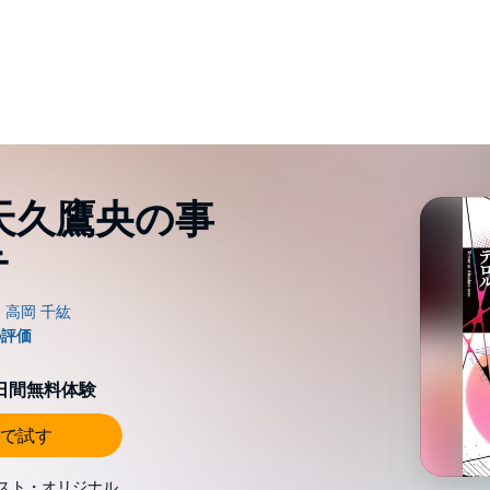
天久鷹央の事
テ
0日間無料体験
で試す
スト・オリジナル