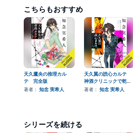
こちらもおすすめ
天久鷹央の推理カル
天久翼の読心カルテ
テ 完全版
神酒クリニックで乾杯
を
著者：
知念 実希人
著者：
知念 実希人
シリーズを続ける