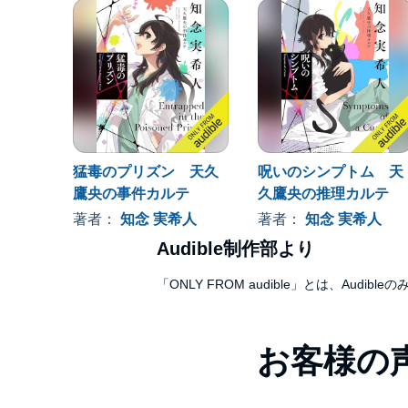
猛毒のプリズン 天久
呪いのシンプトム 天
鷹央の事件カルテ
久鷹央の推理カルテ
著者：
知念 実希人
著者：
知念 実希人
Audible制作部より
「ONLY FROM audible」とは、A