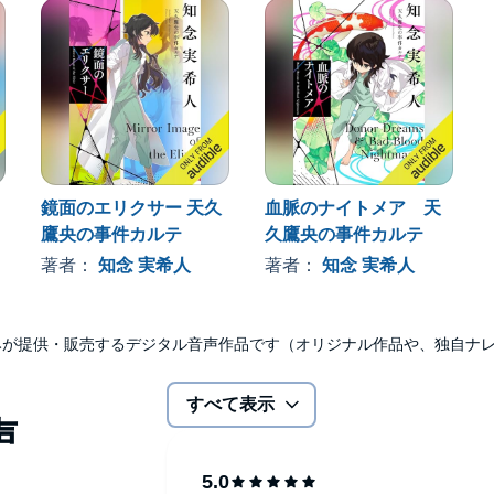
鏡面のエリクサー 天久
血脈のナイトメア 天
鷹央の事件カルテ
久鷹央の事件カルテ
著者：
知念 実希人
著者：
知念 実希人
udibleのみが提供・販売するデジタル音声作品です（オリジナル作品や、独自
すべて表示