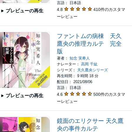
言語： 日本語
4.8
410件のカスタマ
プレビューの再生
ーレビュー
ファントムの病棟 天久
鷹央の推理カルテ 完全
版
著者：
知念 実希人
ナレーター：
高岡 千紘
シリーズ：
天久鷹央シリーズ
再生時間： 9 時間 18 分
配信日： 2021/08/06
言語： 日本語
4.6
500件のカスタマ
プレビューの再生
ーレビュー
鏡面のエリクサー 天久鷹
央の事件カルテ