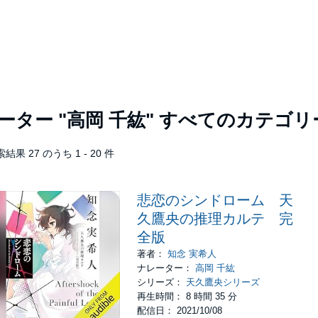
レーター
"高岡 千紘"
すべてのカテゴリ
結果 27 のうち 1 - 20 件
悲恋のシンドローム 天
久鷹央の推理カルテ 完
全版
著者：
知念 実希人
ナレーター：
高岡 千紘
シリーズ：
天久鷹央シリーズ
再生時間： 8 時間 35 分
配信日： 2021/10/08