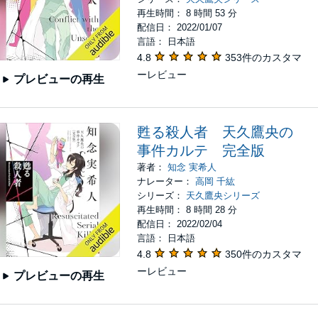
再生時間： 8 時間 53 分
配信日： 2022/01/07
言語： 日本語
4.8
353件のカスタマ
ーレビュー
プレビューの再生
甦る殺人者 天久鷹央の
事件カルテ 完全版
著者：
知念 実希人
ナレーター：
高岡 千紘
シリーズ：
天久鷹央シリーズ
再生時間： 8 時間 28 分
配信日： 2022/02/04
言語： 日本語
4.8
350件のカスタマ
ーレビュー
プレビューの再生