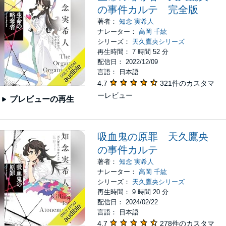
の事件カルテ 完全版
著者：
知念 実希人
ナレーター：
高岡 千紘
シリーズ：
天久鷹央シリーズ
再生時間： 7 時間 52 分
配信日： 2022/12/09
言語： 日本語
4.7
321件のカスタマ
ーレビュー
プレビューの再生
吸血鬼の原罪 天久鷹央
の事件カルテ
著者：
知念 実希人
ナレーター：
高岡 千紘
シリーズ：
天久鷹央シリーズ
再生時間： 9 時間 20 分
配信日： 2024/02/22
言語： 日本語
4.7
278件のカスタマ