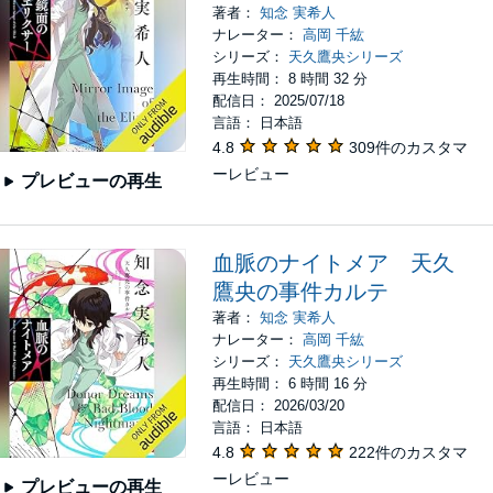
著者：
知念 実希人
ナレーター：
高岡 千紘
シリーズ：
天久鷹央シリーズ
再生時間： 8 時間 32 分
配信日： 2025/07/18
言語： 日本語
4.8
309件のカスタマ
ーレビュー
プレビューの再生
血脈のナイトメア 天久
鷹央の事件カルテ
著者：
知念 実希人
ナレーター：
高岡 千紘
シリーズ：
天久鷹央シリーズ
再生時間： 6 時間 16 分
配信日： 2026/03/20
言語： 日本語
4.8
222件のカスタマ
ーレビュー
プレビューの再生