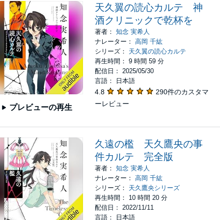
天久翼の読心カルテ 神
酒クリニックで乾杯を
著者：
知念 実希人
ナレーター：
高岡 千紘
シリーズ：
天久翼の読心カルテ
再生時間： 9 時間 59 分
配信日： 2025/05/30
言語： 日本語
4.8
290件のカスタマ
ーレビュー
プレビューの再生
久遠の檻 天久鷹央の事
件カルテ 完全版
著者：
知念 実希人
ナレーター：
高岡 千紘
シリーズ：
天久鷹央シリーズ
再生時間： 10 時間 20 分
配信日： 2022/11/11
言語： 日本語