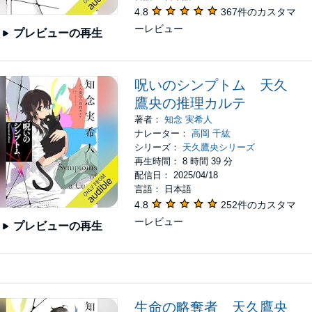
4.8
367件のカスタマ
ーレビュー
プレビューの再生
呪いのシンプトム 天久
鷹央の推理カルテ
著者：
知念 実希人
ナレーター：
高岡 千紘
シリーズ：
天久鷹央シリーズ
再生時間： 8 時間 39 分
配信日： 2025/04/18
言語： 日本語
4.8
252件のカスタマ
ーレビュー
プレビューの再生
生命の略奪者 天久鷹央