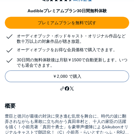
Audibleプレミアムプラン30日間無料体験
プレミアムプランを無料で試す
オーディオブック・ポッドキャスト・オリジナル作品など
数十万以上の対象作品が聴き放題。
オーディオブックをお得な会員価格で購入できます。
30日間の無料体験後は月額￥1500で自動更新します。いつ
でも退会できます。
￥2,080 で購入
概要
豊臣と徳川が最後の対決に突き進む乱世を舞台に、時代の波に翻
弄されながらも果敢に立ち向かう真田幸村と、十人の家臣の活躍
を描く！小前亮著「真田十勇士」を豪華声優陣によるkikubonオリ
ジナルキャストで朗読化！（C）小前亮・らいとすたっふ・RRJ