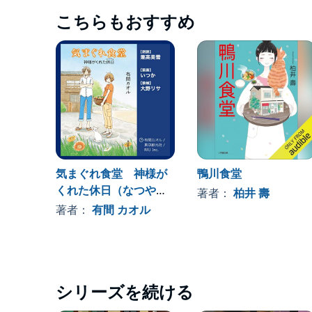
こちらもおすすめ
気まぐれ食堂 神様が
鴨川食堂
くれた休日（なつやす
著者：
柏井 壽
み）
著者：
有間 カオル
シリーズを続ける