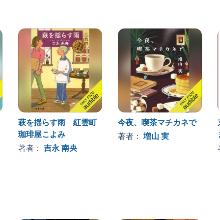
萩を揺らす雨 紅雲町
今夜、喫茶マチカネで
珈琲屋こよみ
著者：
増山 実
著者：
吉永 南央