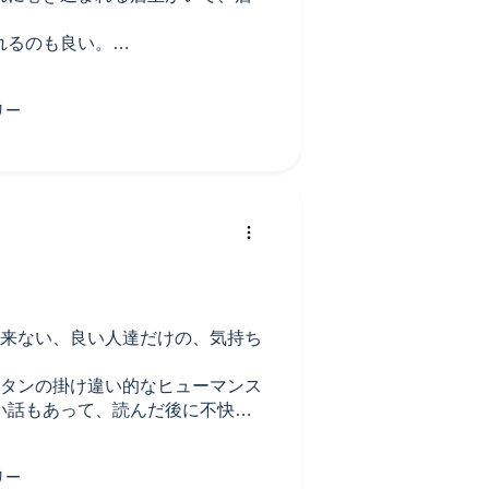
れるのも良い。
ことのなかった作品やから、出会
て来ない、良い人達だけの、気持ち
ボタンの掛け違い的なヒューマンス
い話もあって、読んだ後に不快感
が嫌いとか、真面目と言うより、
暗な自己中という事なんですね。