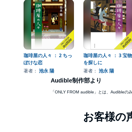
珈琲屋の人々 ： 2 ちっ
珈琲屋の人々 ： 3 宝物
ぽけな恋
を探しに
著者：
池永 陽
著者：
池永 陽
Audible制作部より
「ONLY FROM audible」とは、A