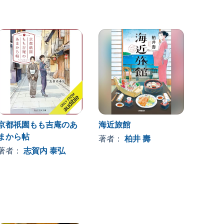
京都祇園もも吉庵のあ
海近旅館
今宵も
まから帖
キッチ
著者：
柏井 壽
著者：
志賀内 泰弘
著者