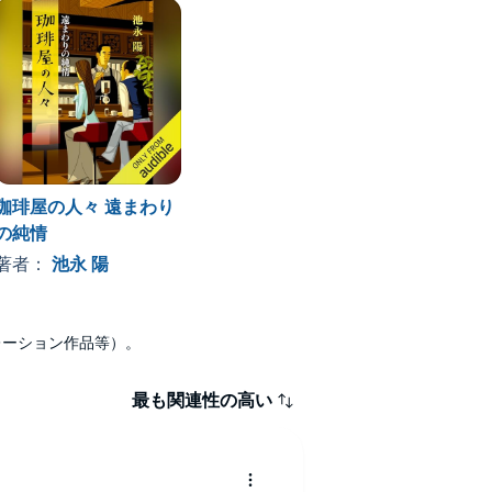
珈琲屋の人々 遠まわり
の純情
著者：
池永 陽
ナレーション作品等）。
最も関連性の高い