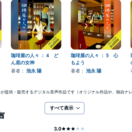
珈琲屋の人々 ： 4 ど
珈琲屋の人々 ： 5 心
ん底の女神
もよう
著者：
池永 陽
著者：
池永 陽
udibleのみが提供・販売するデジタル音声作品です（オリジナル作品や、独自
すべて表示