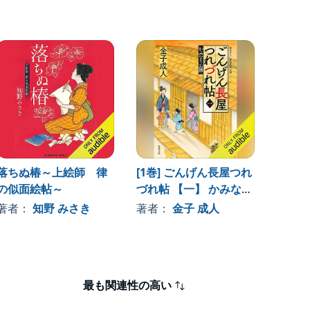
落ちぬ椿～上絵師 律
[1巻] ごんげん長屋つれ
京都祇
の似面絵帖～
づれ帖 【一】 かみなり
まから
お勝
著者：
知野 みさき
著者：
金子 成人
著者
最も関連性の高い