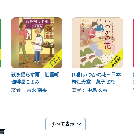
萩を揺らす雨 紅雲町
[1巻]いつかの花～日本
珈琲屋こよみ
橋牡丹堂 菓子ばなし
～
著者：
吉永 南央
著者：
中島 久枝
すべて表示