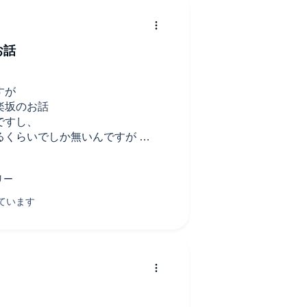
お話
すが
楽坂のお話
ですし、
るくらいでしか無いんですが
事を感じさせられる場所ですし
かな？って楽しめる感じです
り事件に寄り過ぎてるかな？とい
たです、おばあちゃんの演技もよ