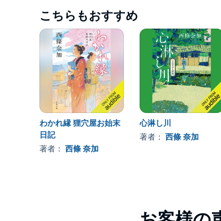
こちらもおすすめ
わかれ縁 狸穴屋お始末
心淋し川
日記
著者：
西條 奈加
著者：
西條 奈加