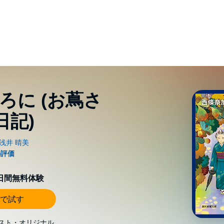
ろに (お蔦さ
日記)
0日間無料体験
で試す
スト・オリジナル