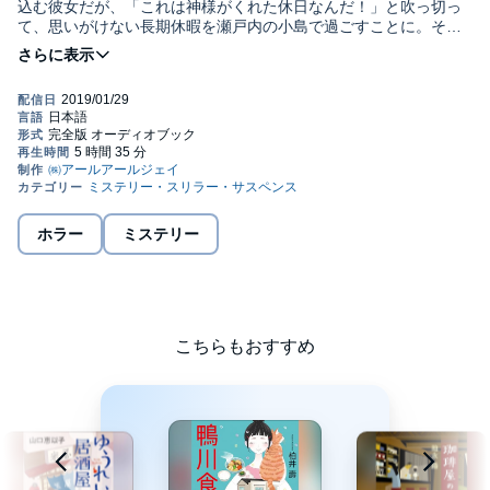
込む彼女だが、「これは神様がくれた休日なんだ！」と吹っ切っ
て、思いがけない長期休暇を瀬戸内の小島で過ごすことに。そこ
で彼女が出合ったのは、気まぐれで営業しているという不思議な
食堂。食堂を通じて島の人々とふれあい、様々な経験をしていく
うちに、実果はすこしずつ夢と向き合っていく――。島でのゆっ
たりとした日々に癒される、休日のような小説。©℗有間カオル・
東京創元社・RRJ Inc.
ホラー
ミステリー
こちらもおすすめ