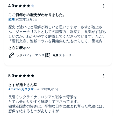
III 独裁者・習近平にどう対峙すべきか 2016～2021
・香港で中国当局が「拉致」か
ここ何年かの歴史がわかりました。
・香港の富豪が大陸へ拉!?
・共産党のトップはなぜ「総書記」
・中国、再び個人崇拝へ
歴史は近いほど理解が難しいと思いますが、さすが池上さ
・いま「独裁者誕生」を目撃する
ん、ジャーナリストとしての調査力、洞察力、見識がすばら
・そもそも香港とは
しいのか、わかりやすく解説してくださっています。ただ、
・火事場泥棒的に香港の自主性剥奪
「週刊文春」連載コラムを再編集したものらしく、重複内容
・中国共産党の一〇〇年
もあって、「あれ？また同じとこ、読んでる？」と思ってし
・二つの「辛亥年」―中国の反撃
まったところが、星マイナス1です。各セクションの最初に
ある年月日と内容を比べると、池上さんのリアルタイムでの
あとがきにかえて――もっと詳しく知りたい人のためのブックガ
洞察力のすばらしさが垣間見れます。
イド©池上 彰 (P)2022 Bungeishunju Ltd.
さすが池上さん👏
長引くウクライナ、ロシアの戦争の背景を
とても分かりやすく解説して下さってます。
独裁者国家の怖さは、平和な日本に生まれ育った私達には、
想像を絶するものがありますが、
平和は当たり前ではないという事、平和に過ごさせて頂いて