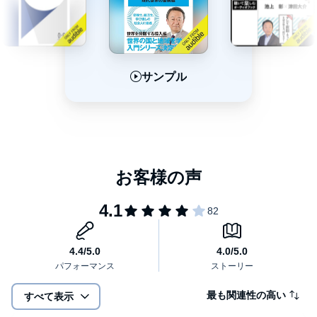
他
II すべてはクリミア併合から始まった 2014～2021
・ウクライナはどんな国?
・戦争の火種クリミア半島
・クリミア半島はいま(前編)
サンプル
サンプル
サンプル
・クリミア半島はいま(後編)
・「おそロシア」になってしまった
・広告収入を断つという発想
・対「イスラム国」にロシアも参戦!?
・「ロシアのエージェント」トランプ大統領?
・ロシアとの秘密交渉は誰の意思?
・ロシア軍の軍事演習が怪しい
・スウェーデン、戦争に備え徴兵制
・ロシア、またも元スパイ襲撃?
・トランプ、ロシアに猶予与え攻撃
・北方領土は二島返還?
・再び核開発競争へ
・究極の恐怖のミサイル爆発事故
・プーチン大統領、「院政」狙いか
・ロシア、またも毒物で襲撃事件
・「毒物はパンツに仕込んだ」
・「猫に鈴をつける」民間調査組織
最も関連性の高い
すべて表示
・ベラルーシ、難民を武器にした
・ロシア軍、ウクライナ侵攻?