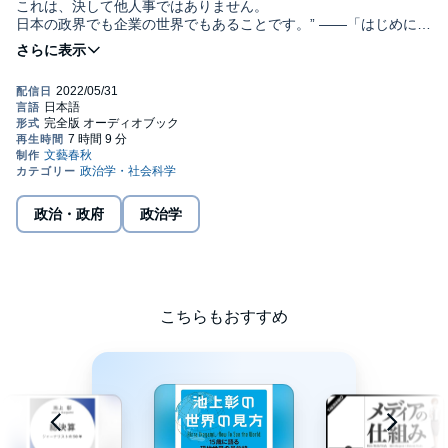
これは、決して他人事ではありません。
日本の政界でも企業の世界でもあることです。” ――「はじめに」
より
本書は、これまで「週刊文春」に連載してきたコラムの中からロ
シアやウクライナ、中国について取り上げてきた2014年から2022
年までのものを再編、加筆修正したものです。今回の事態に至る
まで、ロシアに何が起きていたのか。急成長した大国・中国で誕
生した”独裁者”とは。激動する世界情勢の中で、日本は、私たち
は、これからどうすればいいのか。それを考える一助となる一冊
です。
政治・政府
政治学
目次
はじめに
I 世界を驚かせたプーチンの暴挙 2022
・ウクライナはどんな国?
こちらもおすすめ
・解決のカギは「ミンスク合意」
・ウクライナをめぐる情報戦
・ロシアが承認する「国家」とは
・ロシアを金融封鎖する制裁
・「ナチス」はどちらか?
・ウクライナ軍、善戦の理由
・プーチンを宗教から分析する