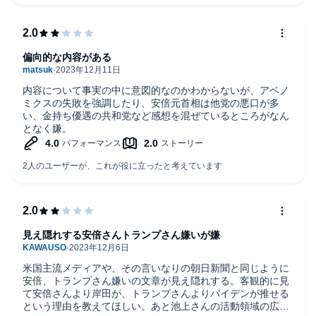
くのかは読者次第です。
ナレーションもききやすく、倍速でも楽しめました。全てき
くと長いけど苦になりません。気になる章だけきくのもアリ
です。おすすめです。
偏向的な内容がある
内容について事実の中に意図的なのかわからないが、アベノ
ミクスの失敗を強調したり、安倍元首相は他党の悪口が多
い、金持ち優遇の共和党など感想を混ぜているところがなん
となく嫌。
見え隠れする安倍さんトランプさん嫌いが嫌
米国主流メディアや、その言いなりの朝日新聞と同じように
安倍、トランプさん嫌いの文章が見え隠れする。客観的に見
て安倍さんより岸田が、トランプさんよりバイデンが推せる
という理由を教えてほしい。あと池上さんの活動領域の広さ