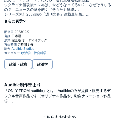
読めば「？」が「！」になる、週刊文春連載最新版
ウクライナ侵攻後の世界は、今どうなってるの？ なぜそうなる
の？ ニュースの謎を解く〝そもそも解説〟。
シリーズ累計25万部の「週刊文春」連載最新版。
第1章「ウクライナ侵攻後の世界」そこからですか!?
第2章「〝不思議の国〟アメリカ」そこからですか!?
第3章「習近平の中国」そこからですか!?
第4章「岐路に立つイギリスとドイツ」そこからですか!?
第5章「イスラエルと中東の火種」そこからですか!?
第6章「日本政治と経済の今」そこからですか!?©池上彰 (P)2023
Audible, Inc.
政治・政府
政治学
Audible制作部より
「ONLY FROM audible」とは、Audibleのみが提供・販売するデ
ジタル音声作品です（オリジナル作品や、独自ナレーション作品
等）。
こちらもおすすめ