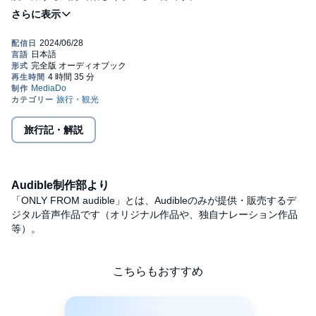
◎目次
１ 高い経済成長率を誇る！「日本の新しい隣人」ベトナム
２ 日本人が出稼ぎにいく？ 多民族の都市国家シンガポール
３ 直行便の就航で近くなる？ ３つの宗教の聖地がある宗教大
国イスラエル
４ NATO加盟国だけとEUではない ヨーロッパとアジアの間に
あるトルコ
５ メルケル・ロスを経験 EU経済のカギを握るドイツ
６ ついにNATO加盟へ 世界一しあわせな国フィンランド
旅行記・解説
７ 女王陛下から国王陛下へ ブレグジット後のイギリス
８ 多様な価値観がうずまく 世界のリーダー・アメリカ
◎著者プロフィール
Audible制作部より
池上彰：
1950年、長野県生まれ。73年にNHK入局。94年から「週刊こども
「ONLY FROM audible」とは、Audibleのみが提供・販売するデ
ニュース」のお父さん役として11年間にわたり活躍。
ジタル音声作品です（オリジナル作品や、独自ナレーション作品
2005年に独立。名城大学教授、東京工業大学特命教授。著書に
等）。
「知らないと恥をかく世界の大問題」シリーズ、『20歳の自分に
教えたい 現代史のきほん』など多数ある。
増田ユリヤとの共著に『世界史で読み解く現代ニュース』『感染
こちらもおすすめ
症対人類の世界史』など。
これまでに85の国と地域を訪れた。初めての海外は、33歳のとき
に取材で行った韓国。
とくに印象に残っているのは、トルコのボスポラス海峡。忘れら