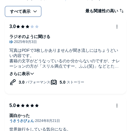
最も関連性の高い
すべて表示
ラジオのように聞ける
写真はPDFで3枚しかありませんが聞き流しにはちょうどい
い内容です。
書籍の文字がどうなっているのか分からないのですが、ナレ
ーションの方が「スリル満点ですー、ふふ(笑)」などとたま
に笑い声を入れたり、笑いながら話したりするのが気になっ
てしまいました。
なんとなく池上彰さんを真似て話しているようです。
淡々と読み上げるものが好きなため気になってしまいました
が、気にならない人には寧ろ親しみやすくていいのかなと思
います。
面白かった
世界旅行をしている気分になる。