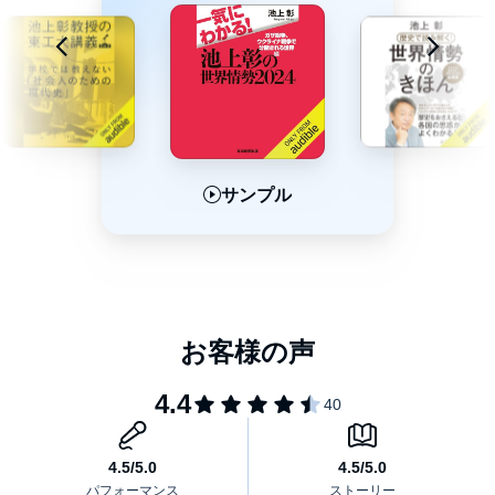
れない味は、イランで食べたラムチョップ。
増田ユリヤ：
神奈川県生まれ。27年にわたり、高校で世界史・日本史・現代社
会を教えながら、NHKラジオ・テレビのリポーターを務めた。
テレビ朝日系列「大下容子ワイド！スクランブル」でコメンテー
ターとして活躍。著書に『揺れる移民大国フランス』『世界を救
うmRNAワクチンの開発者カタリン・カリコ』など多数ある。
これまでに44の国と地域を訪れた。はじめての海外は、37歳のと
きに取材で行ったアメリカ。
サンプル
サンプル
サンプル
とくに印象に残っているのは、イスラエルのエルサレム旧市街。
忘れられない味は、パリのカフェで食べたクスクス。©Akira
Ikegami, Yuriya Masuda Published in Japan by POPLAR
PUBLISHING CO.,LTD. (P)MEDIA DO Co.,Ltd.