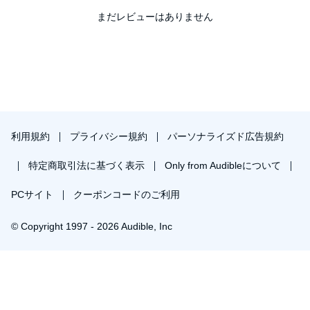
まだレビューはありません
利用規約
プライバシー規約
パーソナライズド広告規約
特定商取引法に基づく表示
Only from Audibleについて
PCサイト
クーポンコードのご利用
© Copyright 1997 - 2026 Audible, Inc
プレミアムプランを無料で試す
30日間の無料体験後は月額￥1500で自動更新します。いつでも退会できます。