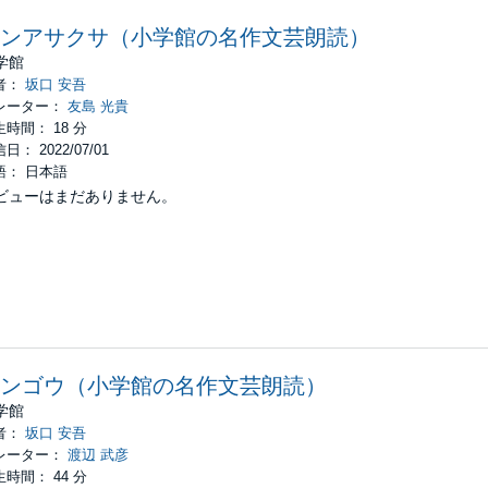
ンアサクサ（小学館の名作文芸朗読）
学館
者：
坂口 安吾
レーター：
友島 光貴
時間： 18 分
日： 2022/07/01
語： 日本語
ビューはまだありません。
ンゴウ（小学館の名作文芸朗読）
学館
者：
坂口 安吾
レーター：
渡辺 武彦
時間： 44 分