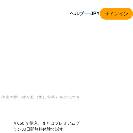
サインイン
ヘルプ
、作家の檀一雄が私（坂口安吾）を訪ねてき
仲間の中でいち早く太宰の死を知った私は、
￥650
で購入、またはプレミアムプ
ラン30日間無料体験で試す