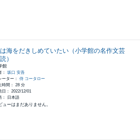
は海をだきしめていたい（小学館の名作文芸
読）
学館
者：
坂口 安吾
レーター：
侍 コータロー
時間： 28 分
日： 2022/12/01
語： 日本語
ビューはまだありません。