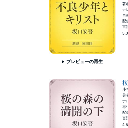
著
ナ
再生
配信
言
5.0
プレビューの再生
桜
小
著
ナ
再生
配信
言
4.5