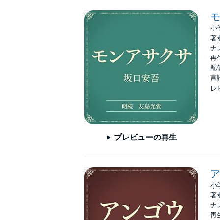
モ
小
著
ナ
再生
配信
言
レ
プレビューの再生
ア
小
著
ナ
再生