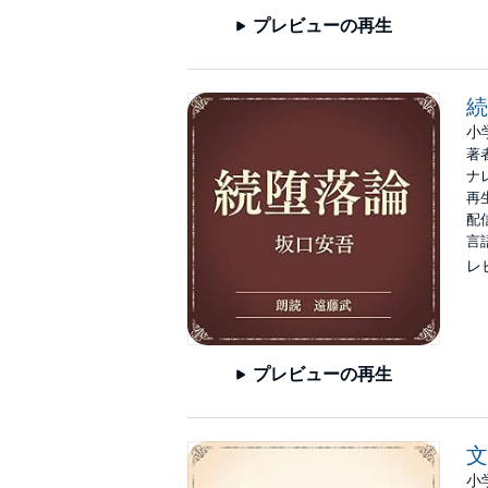
プレビューの再生
続
小
著
ナ
再生
配信
言
レ
プレビューの再生
文
小