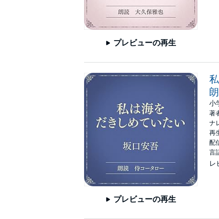
プレビューの再生
私
朗
小
著
ナ
再生
配信
言
レ
プレビューの再生