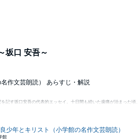
～坂口 安吾～
名作文芸朗読） あらすじ・解説
釈を記す坂口安吾の代表的エッセイ。十日間も続いた歯痛が治まった頃
との関係性を指摘し、彼の死は「イタズラ」であったと自説を展開。作家
潜む非凡な才能について回想します。
良少年とキリスト（小学館の名作文芸朗読）
学館