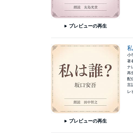
プレビューの再生
私
小
著
ナ
再生
配信
言
レ
プレビューの再生