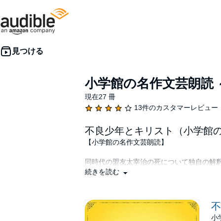
小学館の名作文芸朗読 
現在27 冊
13件のカスタマーレビュー
不良少年とキリスト（小学館の
【小学館の名作文芸朗読】
同時代の盟友太宰治の死について独自の解
た。太宰治の自殺について様々な「13」
続きを読む
彼の「フツカヨイ」的な荒んだ生活態度に
Public Domain (P)エイトリンクス
不
小