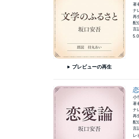
著
ナ
再生
配信
言
5.0
プレビューの再生
恋
小
著
ナ
再生
配信
言
レ