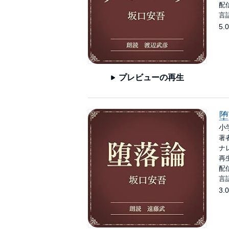
配信
言
5.0
プレビューの再生
堕
小
著
ナ
再生
配信
言
3.0