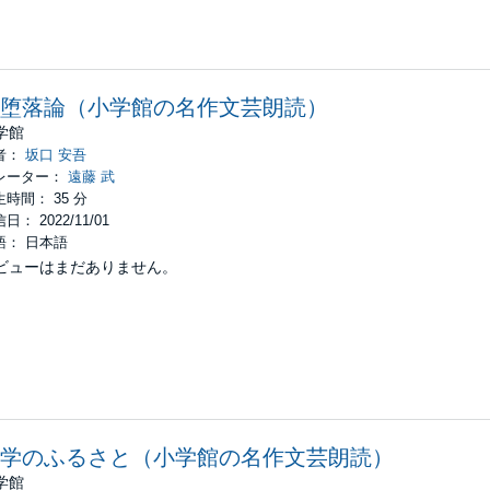
堕落論（小学館の名作文芸朗読）
学館
者：
坂口 安吾
レーター：
遠藤 武
時間： 35 分
日： 2022/11/01
語： 日本語
ビューはまだありません。
学のふるさと（小学館の名作文芸朗読）
学館