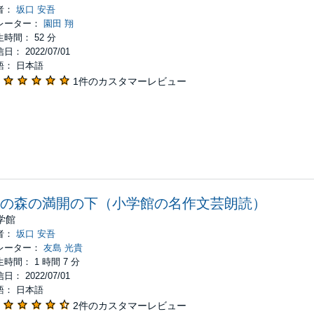
者：
坂口 安吾
レーター：
園田 翔
時間： 52 分
日： 2022/07/01
語： 日本語
1件のカスタマーレビュー
の森の満開の下（小学館の名作文芸朗読）
学館
者：
坂口 安吾
レーター：
友島 光貴
時間： 1 時間 7 分
日： 2022/07/01
語： 日本語
2件のカスタマーレビュー