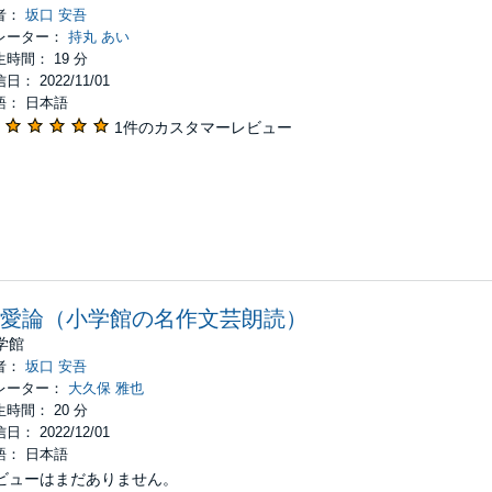
者：
坂口 安吾
レーター：
持丸 あい
時間： 19 分
日： 2022/11/01
語： 日本語
1件のカスタマーレビュー
愛論（小学館の名作文芸朗読）
学館
者：
坂口 安吾
レーター：
大久保 雅也
時間： 20 分
日： 2022/12/01
語： 日本語
ビューはまだありません。