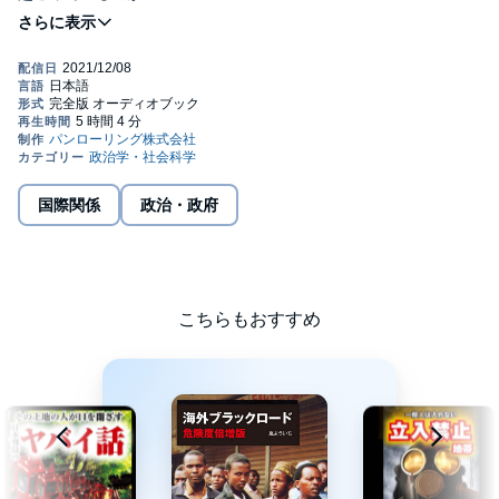
世界地図を眺めると、この世界は広く、未知のロマンに満ちてい
るような気分になる。
しかしその世界地図が、外務省が提供している『海外安全ホーム
ページ』のものだったらどうだろう。
地図上で黄色に塗られた「要注意」の国や、真っ赤に塗られた
「退避勧告」の国では、
一体何が起こっているのか？
事実上の「立入禁止国家」の実情を探る。©2021 Rekishi Misuteri
Kenkyukai
国際関係
政治・政府
こちらもおすすめ