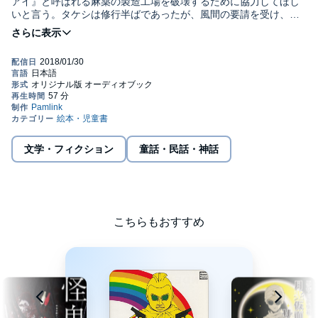
アイ』と呼ばれる麻薬の製造工場を破壊するために協力してほし
いと言う。タケシは修行半ばであったが、風間の要請を受け、嵐
大樹を隊長とする元自衛隊員と共に闘う事に…。©モモアンドグレ
ースカンパニー(P)2017 Pamlink Corp.
文学・フィクション
童話・民話・神話
こちらもおすすめ