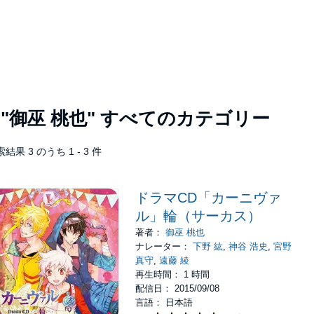
者
"御巫 桃也"
すべてのカテゴリー
結果 3 のうち 1 - 3 件
ドラマCD「カーニヴァ
ル」輪（サーカス）
著者：
御巫 桃也
ナレーター：
下野 紘
,
神谷 浩史
,
宮野
真守
,
遠藤 綾
再生時間： 1 時間
配信日： 2015/09/08
言語： 日本語