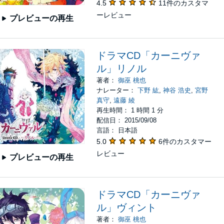
4.5
11件のカスタマ
ーレビュー
プレビューの再生
ドラマCD「カーニヴァ
ル」リノル
著者：
御巫 桃也
ナレーター：
下野 紘
,
神谷 浩史
,
宮野
真守
,
遠藤 綾
再生時間： 1 時間 1 分
配信日： 2015/09/08
言語： 日本語
5.0
6件のカスタマー
レビュー
プレビューの再生
ドラマCD「カーニヴァ
ル」ヴィント
著者：
御巫 桃也