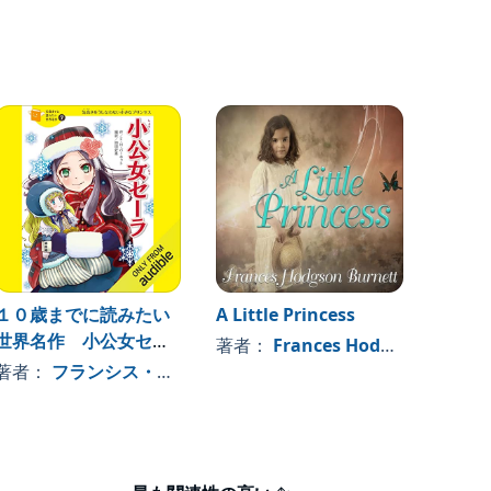
１０歳までに読みたい
A Little Princess
ハイジ
世界名作 小公女セー
話シリ
その他
著者：
Frances Hodgson Burnett
ラ
著者：
フランシス・Ｈ・バーネット（作）
, 、その他
著者