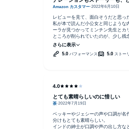
レビューを見て、面白そうだと思っ
私が本で読んだ小公女と同じような
ーラが見つかってミンチン先生とカ
ところが削られていたのが、少し残
ナレーションもとても良くて、 一
ました！ セーラがプリンセスのよ
ベッキーがたどたどしく言っている
た。 元々素晴らしい作品ですが、
らしいと思いました。
7時間ほどで終わったので、聞きや
ということで 全ての項目に星五つを
とても素晴らしいのに惜しい
ベッキーやジェシーの声や口調が名
分けもとても素晴らしい。
インドの紳士が口調や声の出し方な