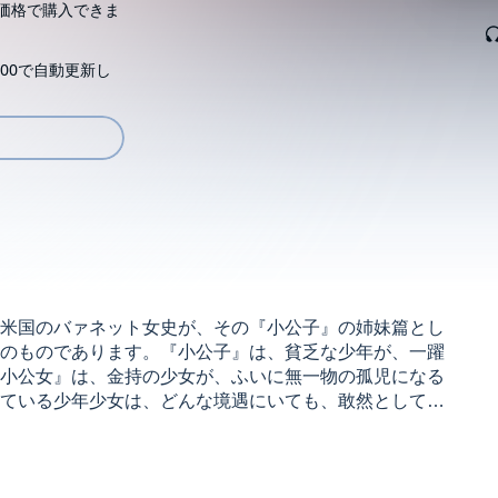
価格で購入できま
00で自動更新し
米国のバァネット女史が、その『小公子』の姉妹篇とし
のものであります。『小公子』は、貧乏な少年が、一躍
小公女』は、金持の少女が、ふいに無一物の孤児になる
ている少年少女は、どんな境遇にいても、敢然としてそ
史は両面から書いて見せたに過ぎないのです。『小公
『小公女』を読んで、また別な何物かを得られる事と信
ブックでお楽しみください!本作品は発表時の未熟な時代