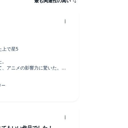
最も関連性の高い
た上で星5
た。
て、アニメの影響力に驚いた。
くアーミンガードも似せようとし
まに誰かわからなくなるけど笑
り、ベッキーがセーラに「あん
当然、文章に忠実なナレーションに
とてもいい作品でした！