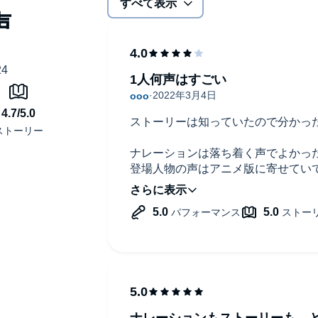
すべて表示
1人何声はすごい
ストーリーは知っていたので分かっ
ナレーションは落ち着く声でよかっ
登場人物の声はアニメ版に寄せてい
ベッキーとミンチン女史、さりげな
ていたのが伝わり、楽しかった。た
セーラが「〜なっちまう」といった
た」と言ったりする翻訳に疑問。(
問題は一切ない)
ナレーションもストーリーも、