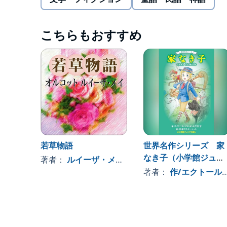
背景から、今日の社会では一般的でなく、不適切と
作品のオリジナル性を最大限に尊重し、なるべく当
Rolling, Inc.
こちらもおすすめ
若草物語
世界名作シリーズ 家
なき子（小学館ジュニ
著者：
ルイーザ・メイ・オルコット
ア文庫）
著者：
作/エクトール・マロ