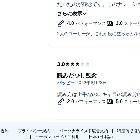
だったのが残念です。このナレーシ
せるように思えるだけに。
また、一番肝心のミンチン先生との
っているのが全くもって惜しい。な
ん。
それまでの苦労が報われる所でした
本当に惜しい作品になってしまいま
読みが少し残念
読み方は上手なのにキャラの読み分
用規約
プライバシー規約
パーソナライズド広告規約
特定商取引
クーポンコードのご利用
日本 (日本語)