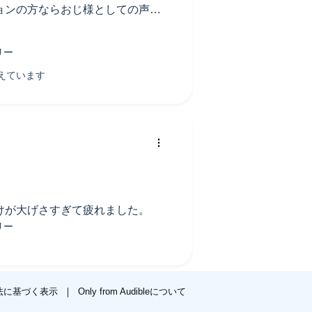
ョンの方ならおじ様としての声出
やり取りがバッサリ切られてしま
ぜここを削るのか理解できませ
のに。
した。
けが大げさすぎて疲れました。
法に基づく表示
Only from Audibleについて