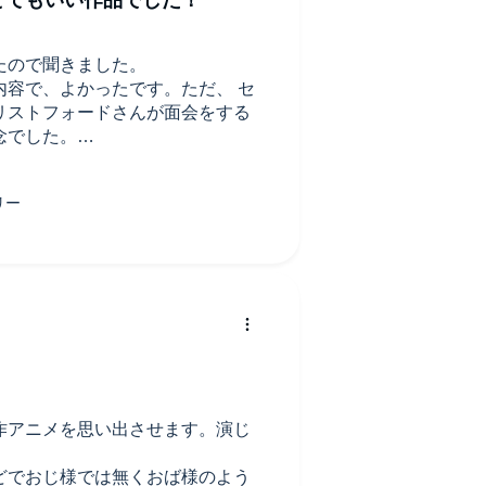
たので聞きました。
内容で、よかったです。ただ、 セ
リストフォードさんが面会をする
念でした。
人でやってるなんてすごいなと思い
うな丁寧な言葉遣いをしていたり、
ところなどがよく伝わってきまし
オーディオで聴いてみて改めて素晴
すかったです！
つけさせていただきました！
作アニメを思い出させます。演じ
どでおじ様では無くおば様のよう