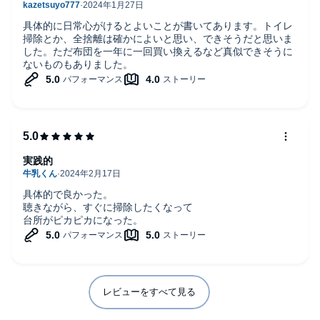
をノルマにしました。Amazonでレッドレンザーの照明器を
購入し45リットル ×100袋以上の雑草を取り現在も続けてい
具体的に日常心がけるとよいことが書いてあります。トイレ
ます。この本で公共のトイレの掃除を薦めていますが雑草取
掃除とか、全捨離は確かによいと思い、できそうだと思いま
りもそれに通じるものがあるかなと自分なりに思ってます。
した。ただ布団を一年に一回買い換えるなど真似できそうに
これから外出時には大便トイレに入り掃除するつもりです。
ないものもありました。
また人の悪口を言わない事も共感出来ます。私の母は昭和の
気質で人前で特に私を小さい時から褒めてくれませんでした
が唯一褒めてくれたのは小学生の時に近所の人にこの子(私の
事)は友達の悪口を一回も言ったことがないという事でした私
の名前の「和」はそう意味だと思いそれから人の悪口は言わ
ないと心に決めています。この本で0か100しかないと言って
ますがこの点には共感出来ませんでした。ゼロサム思考で無
く中間の50でもいいかなと個人的に思いました。
実践的
具体的で良かった。
聴きながら、すぐに掃除したくなって
台所がピカピカになった。
レビューをすべて見る