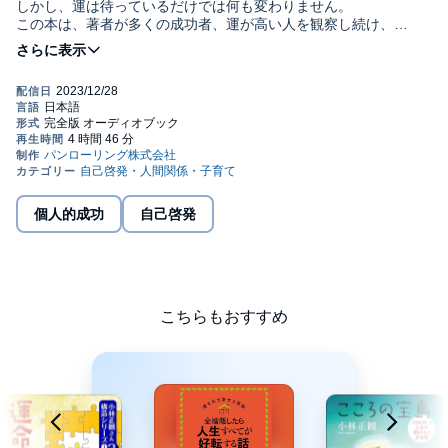
しかし、運は待っているだけでは何も変わりません。
この本は、著者が多くの成功者、運が高い人を観察し続け、
自らも彼らのやっていることを実践して得た、
開運の実践法が事細かに解説されています。
小さな行動の積み重ねが人生を大きく変えていく
と著者は言います。
そうした運を高める行動が、
想定外の奇跡を呼び起こすのかもしれません。
◆ベストセラー作家ひすいこたろう氏も絶賛
本書には特別対談として、
個人的成功
自己啓発
ひすいこたろう氏とのスピ対談を収録しています。
小林正観さんを通じて、10年以上のつき合いのある両者が、
その出会いから、運を高めるポイントまで語っています。
プロローグ 人生の使命は頼まれごとからやってくる――
こちらもおすすめ
第1章 運がよくなるために、実践することが大切な理由
第2章 誰でもすぐに始められる「金運」を引き寄せる方法
第3章 運が必ず引き寄せられる「掃除のススメ」
第4章 人生にツキを呼ぶ「全捨離」のやり方