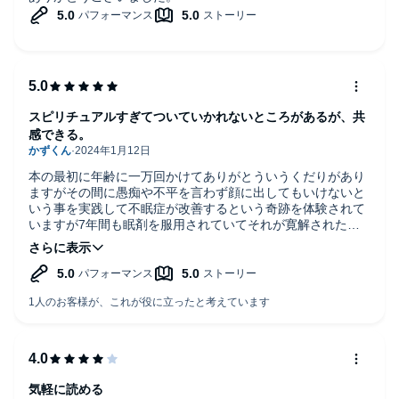
スピリチュアルすぎてついていかれないところがあるが、共
感できる。
本の最初に年齢に一万回かけてありがとういうくだりがあり
ますがその間に愚痴や不平を言わず顔に出してもいけないと
いう事を実践して不眠症が改善するという奇跡を体験されて
いますが7年間も眠剤を服用されていてそれが寛解された事
は素晴らしいですね。
「ありがとう」という感謝の言葉には本人にその気持ちが無
くても言葉を発することによりのオキシトンやセロトニンな
ど脳内の神経伝達物質のホルモンが活性化し睡眠に良い結果
をもたらしたとおもいます。トイレ掃除や人の悪口は言わな
い事には共感できます。この本を読んで(聴いて)早速家のト
イレを掃除しました。私の家の近くに県立の特別支援学校が
あり通学路になっており数年前に大雪が降った時、近所の人
達が通学路を雪かきしました。(私は寝ていました)その夏か
ら私は通学路の雑草取りをしました。一晩45リットル袋2袋
気軽に読める