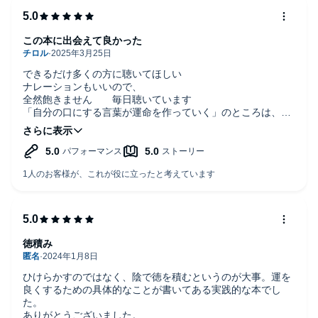
【発行】フォレスト出版 櫻庭 露樹 著 ISBN：9784866800691
240頁 1400円(税別)]をオーディオ化したものです。©2020
Tsuyuki Sakuraba
この本に出会えて良かった
できるだけ多くの方に聴いてほしい
ナレーションもいいので、
全然飽きません 毎日聴いています
「自分の口にする言葉が運命を作っていく」のところは、特
にお気に入りです
徳積み
ひけらかすのではなく、陰で徳を積むというのが大事。運を
良くするための具体的なことが書いてある実践的な本でし
た。
ありがとうございました。