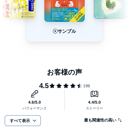
第5章 「健康運」をアップさせる超実践的な方法
第6章 あなたの夢を叶える、具体的な夢の引き寄せ方
第7章 日頃から運を引き寄せるための習慣
サンプル
サンプル
サンプル
エピローグ あなたに降りかかる出来事はすべて「代償先払い」
特別付録 ベストセラー作家ひすいこたろうvs.櫻庭露樹のスピ対談
▼2人の出会いは小林正観さんの箱根合宿から始まった――
▼2人の運命を決定づけた決定的な出来事――
▼運は実践した人しかよくならない――
櫻庭 露樹（さくらば つゆき）
スピリチュアル研究家。パワーストーンショップ「Ameri Stone」
代表取締役。幼少から青年期までを東京で過ごす。高校を卒業
後、料理人などさまざまな職業を経験する。
36歳のとき、小林正観氏と出会い、目に見えないものの正体につ
いて興味を抱き研究を始める。神奈川県川崎市で雑貨店をオープ
ン。東京・自由が丘に天然石の専門店Ameri Stoneをオープン。
現在は講演活動やモンゴルのマンホール・チルドレンの支援など
の社会貢献活動のほか、YouTubeなどでも幅広く活躍。
最も関連性の高い
すべて表示
※本商品は『世の中の運がよくなる方法を試してみた』