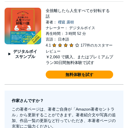
な豪快さを併せ持つ人柄に惹きつけられるファンも
多く、超適当なタロット占い、恋愛や仕事、人間関
全捨離したら人生すべてが好転する
係などに悩む方の人生相談会なども好評を得てい
話
著者：
櫻庭 露樹
る。 いまや、全国各地のみならず世界各所から、
ナレーター： デジタルボイス
心のあり方や開運に特化した講演を依頼される超人
再生時間： 3 時間 52 分
言語： 日本語
気講師。 著書に、自らが支援している子供たち
4.1
177件のカスタマー
を描いた『私たちは世界中でいちばん幸せな子供た
デジタルボイ
レビュー
ち。モンゴル児童保護施設「太陽の子どもたち」の
スサンプル
￥2,060
で購入、またはプレミアムプ
ラン30日間無料体験で試す
お話』、トイレ掃除と開運についての名書『トイレ
の神様に聞いたヒミツの開運法 運呼の法則』、
無料体験を試す
『世の中の運が良くなる方法を試してみた』、電子
書籍『運呼のすゝめ』『全捨離のススメ』、があ
る。 ☆…☆…☆…☆…☆…☆…☆…☆…☆…☆…
作家さんですか？
☆… 【伝説のラジオ番組！】 ポッドキャストコメ
この著者ページは、著者ご自身が「Amazon著者セントラ
ディー部門 ベスト10に入りました！！ 櫻庭露樹プ
ル」から更新することができます。著者紹介文や写真の追
レゼンツ 夜のツタンカーメン⭐️ ★iTunes
加、作品一覧の更新など行っていただき、本著者ページの
充実にご協力ください。