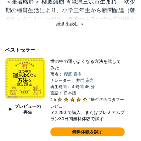
＜筆者略歴＞ 櫻庭露樹 青森県三沢市生まれ 幼少
期の極貧生活により、小学三年生から新聞配達（朝
夕刊）をこなしながら、９歳から２つの不労所得を
続きを読む
得るビジネスプランを完成させる。小学生時代に稼
いだ金額は一千万円。２４歳で起業後、フランチャ
イズの店舗経営を始め１０店舗まで右肩上がりで経
ベストセラー
営を成功させたのち売却。追って、自由が丘と溝の
世の中の運がよくなる方法を試して
口に、水晶天然石の店舗AMERIをオープン。 現
みた
在は自らの事業展開の他、各所の著名大企業からヘ
著者：
櫻庭 露樹
ッドハンティングされ社外取締役などを務めなが
ナレーター：
井門 宗之
再生時間： 4 時間 46 分
ら、世界中の富豪層からも愛され何かと声をかけら
言語： 日本語
れる摩訶不思議な強運の持ち主、人呼んで開運マス
4.5
196件のカスタマー
ター。 「アホと素直と行動力、プラス笑顔」を
プレビューの
レビュー
再生
￥2,250
で購入、またはプレミアムプ
提唱し、トイレ掃除や全捨離の実践者でもある。
ラン30日間無料体験で試す
売れっ子芸人並みの秀逸なギャグセンスに、少年の
無料体験を試す
ような真っ直ぐでピュアな心と、ジャイアンのよう