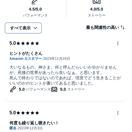
「叶う」
「吐く」という文字から、
最も関連性の高い
すべて表示
「－（マイナス）」がなくなったとき、
言ったことが「叶う」のです。
ヒントがたくさん
「自信」
大いなるもの、神さま、何と呼んだらいいか分かりません
「自ら言ったことを自分が信じる」。
が、死後の世界があったら良いなぁ。と思います。
死んで終わりではないのであれば、現世でどう生きることが
いいのかのヒントが書いてあると思いました。
本当の「自信」は、そこから生まれるのです。
「満足」
「足が満ちる」と書いて、「満足」。「足」を使って
何度も繰り返し聴きたい！
行動すれば、心も自然に満たされます。