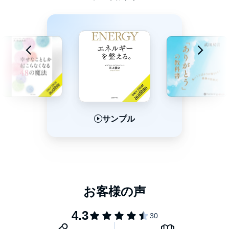
これは単なる人生訓や戒めではなく、
宇宙的事実なのです。
【人生を切りひらく大和言葉】
「すごい」
「すごい」とは、「素・濃い」。
サンプル
サンプル
サンプル
「素」の状態が、最も「色濃く」現れるとき、
「すごい」ことが起こるのです。
「大変」
「大変」とは、「大きく変わる」ということ。
何も悪いことではありません。