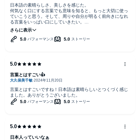
日本語の素晴らしさ、美しさを感じた。
「あきらめる」
何気なく口にする言葉でも意味を知ると、もっと大切に使っ
ていこうと思う。そして、周りや自分が明るく前向きになれ
る言葉をいっぱい口にしていきたい。
「あきらめる」とは、「明らかに認める」こと。
そのために何度も繰り返し聴いて覚えていきたいです。
物事を途中で投げ出すことではありません。
本タイトルには付属資料・PDFが用意されています。ご購入後、
PCサイトのライブラリー、またはアプリ上の「目次」からご確認
ください。
©2023 Hazuki Kouei, originally published by KAWADE SHOBO
SHINSHA Ltd. Publishers (P)2023 Audible, Inc.
言葉とはすごい👍
言葉とはすごいですね！日本語は素晴らしいとつくづく感じ
ました。ありがとうございました。
日本人っていいなぁ