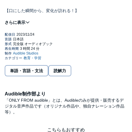
【口にした瞬間から、変化が訪れる！】
“本当の意味”を知るだけで、
日常がガラリと変わる！
「私」「幸せ」「許す」「大変」「楽しい」…
人生を切りひらくパワーが秘められた
単語・言語・文法
読解力
81の「大和言葉」を初公開。
私たちは、
Audible制作部より
「ONLY FROM audible」とは、Audibleのみが提供・販売するデ
自分の発した言葉通りの人生を
ジタル音声作品です（オリジナル作品や、独自ナレーション作品
等）。
味わうことになります。
こちらもおすすめ