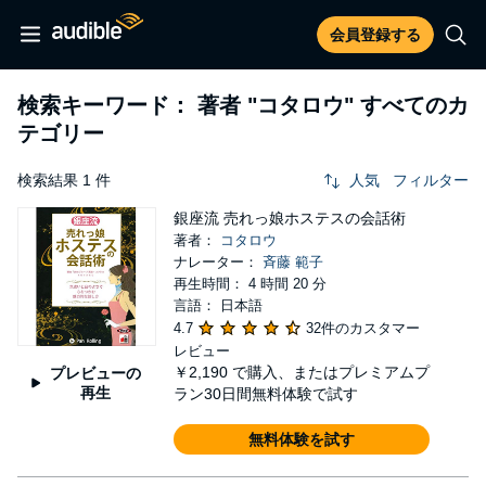
会員登録する
検索キーワード： 著者
"コタロウ"
すべてのカ
テゴリー
検索結果 1 件
人気
フィルター
銀座流 売れっ娘ホステスの会話術
著者：
コタロウ
ナレーター：
斉藤 範子
再生時間： 4 時間 20 分
言語： 日本語
4.7
32件のカスタマー
レビュー
￥2,190
で購入、またはプレミアムプ
プレビューの
再生
ラン30日間無料体験で試す
無料体験を試す