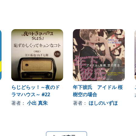
らじどらッ！～夜のド
年下彼氏 アイドル 桜
ラマハウス～ #22
樹空の場合
著者：
小出 真朱
著者：
ほしのいずほ
」