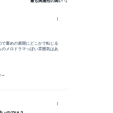
最も関連性の高い
ので重めの展開にどこかで転じる
らのメロドラマっぽい雰囲気はあ
を調整して欲しい。そのまま流れ
坂を転がるようにどんどん暗くな
ざるを得ない。
弱いのでは？