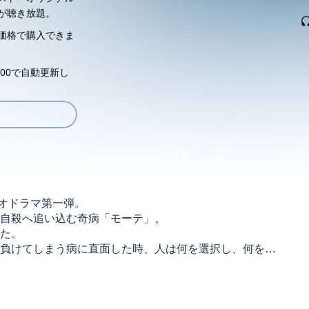
が聴き放題。
価格で購入できま
00で自動更新し
ィオドラマ第一弾。
に自殺へ追い込む奇病「モーテ」。
いた。
負けてしまう病に直面した時、人は何を選択し、何を捨
da イラスト：カズキヨネ （Ｃ）HOBiBOX 2015