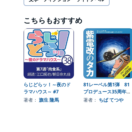
こちらもおすすめ
らじどらッ！～夜のド
81レーベル第1弾 81
ラマハウス～ #7
プロデュース35周年記
念企画オーディオドラ
著者：
旗生 隆馬
著者：
ちば てつや
マCD「紫電改のタカ