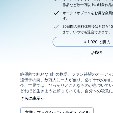
作品など数十万以上の対象作品
オーディオブックをお得な会員
す。
30日間の無料体験後は月額￥15
ます。いつでも退会できます。
￥1,020 で購入
絶望的で純粋な"絆"の物語。ファン待望のオーデ
遺伝子の罠。数万人に一人が罹り、必ず十代の内
今、世界では、ひっそりとこんなものが息づいて
どれほど生きようと願っていても、自分への殺意に
てるのだろう？
この世界に、奇跡は存在しますか？(C)Keika Hana
文学・フィクション・ライトノベル