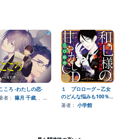
こころ -わたしの恋-
１ プロローグ～乙女
[CD
のどんな悩みも100％
揺れる
著者：
篠月 千歳
, 、その他
解決！『執事たちの沈
著者：
小学館
著者
黙』和巳様（CV:江口拓
也）の超絶甘やかしド
ラマCD～