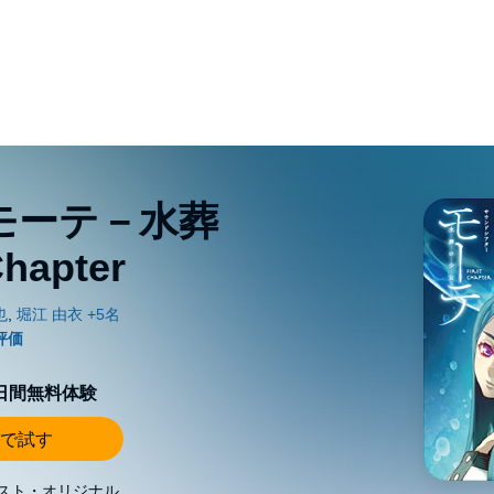
モーテ－水葬
hapter
0日間無料体験
で試す
スト・オリジナル