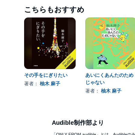
こちらもおすすめ
その手をにぎりたい
あいにくあんたのため
じゃない
著者：
柚木 麻子
著者：
柚木 麻子
Audible制作部より
「ONLY FROM audible」とは、A