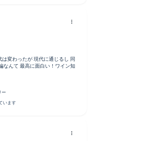
は変わったが 現代に通じるし 同
編なんて 最高に面白い！ワイン知
てあり好感持てた。
のが上手いです。