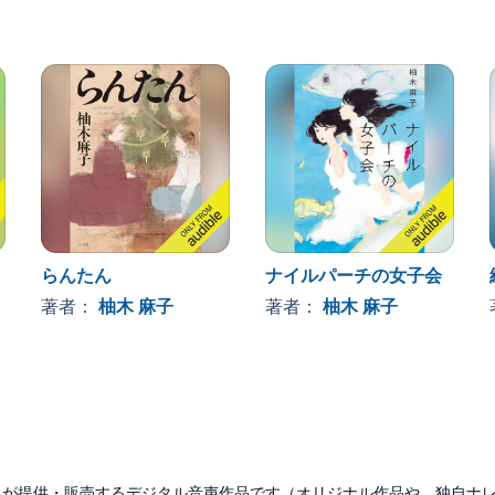
らんたん
ナイルパーチの女子会
著者：
柚木 麻子
著者：
柚木 麻子
udibleのみが提供・販売するデジタル音声作品です（オリジナル作品や、独自