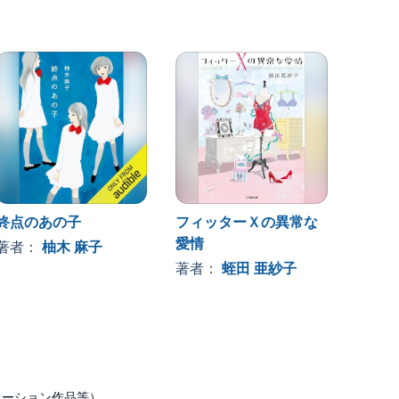
終点のあの子
フィッターＸの異常な
私にふ
愛情
著者：
柚木 麻子
著者
著者：
蛭田 亜紗子
ナレーション作品等）。