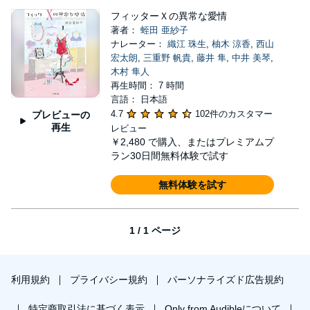
フィッターＸの異常な愛情
著者：
蛭田 亜紗子
ナレーター：
織江 珠生
,
柚木 涼香
,
西山
宏太朗
,
三重野 帆貴
,
藤井 隼
,
中井 美琴
,
木村 隼人
再生時間： 7 時間
言語： 日本語
4.7
102件のカスタマー
プレビューの
再生
レビュー
￥2,480
で購入、またはプレミアムプ
ラン30日間無料体験で試す
無料体験を試す
1 / 1 ページ
利用規約
プライバシー規約
パーソナライズド広告規約
特定商取引法に基づく表示
Only from Audibleについて