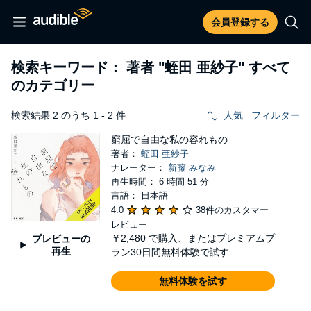
会員登録する
検索キーワード： 著者
"蛭田 亜紗子"
すべて
のカテゴリー
検索結果 2 のうち 1 - 2 件
人気
フィルター
窮屈で自由な私の容れもの
著者：
蛭田 亜紗子
ナレーター：
新藤 みなみ
再生時間： 6 時間 51 分
言語： 日本語
4.0
38件のカスタマー
レビュー
￥2,480
で購入、またはプレミアムプ
プレビューの
再生
ラン30日間無料体験で試す
無料体験を試す